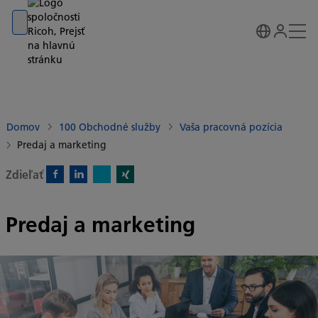
Go to banner
Go to content
Go to footer
Domov
100 Obchodné služby
Vaša pracovná pozícia
Predaj a marketing
Zdieľať
X)
Facebook)
Linkedin)
Xing)
Predaj a marketing