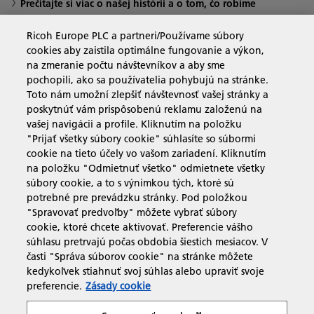
Prečítajte si viac o našej histórii a o tom, čo robíme
Ricoh Europe PLC a partneri/Používame súbory
cookies aby zaistila optimálne fungovanie a výkon,
na zmeranie počtu návštevníkov a aby sme
Obchodné riešenia
pochopili, ako sa používatelia pohybujú na stránke.
Toto nám umožní zlepšiť návštevnosť vašej stránky a
poskytnúť vám prispôsobenú reklamu založenú na
Produkty a služby
vašej navigácii a profile. Kliknutím na položku
"Prijať všetky súbory cookie" súhlasíte so súbormi
cookie na tieto účely vo vašom zariadení. Kliknutím
Podpora a kontakt
na položku "Odmietnuť všetko" odmietnete všetky
súbory cookie, a to s výnimkou tých, ktoré sú
potrebné pre prevádzku stránky. Pod položkou
Zdroje
"Spravovať predvoľby" môžete vybrať súbory
cookie, ktoré chcete aktivovať. Preferencie vášho
súhlasu pretrvajú počas obdobia šiestich mesiacov. V
časti "Správa súborov cookie" na stránke môžete
sledujte nás
kedykoľvek stiahnuť svoj súhlas alebo upraviť svoje
preferencie.
Zásady cookie