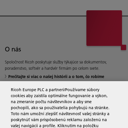
O nás
Spoločnosť Ricoh poskytuje služby týkajúce sa dokumentov,
poradenstvo, softvér a hardvér firmám po celom svete.
Prečítajte si viac o našej histórii a o tom, čo robíme
Ricoh Europe PLC a partneri/Používame súbory
cookies aby zaistila optimálne fungovanie a výkon,
na zmeranie počtu návštevníkov a aby sme
Obchodné riešenia
pochopili, ako sa používatelia pohybujú na stránke.
Toto nám umožní zlepšiť návštevnosť vašej stránky a
poskytnúť vám prispôsobenú reklamu založenú na
Produkty a služby
vašej navigácii a profile. Kliknutím na položku