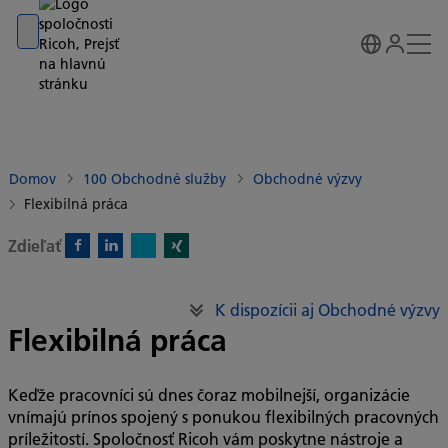
Go to banner
Go to content
Go to footer
Domov
100 Obchodné služby
Obchodné výzvy
Flexibilná práca
Zdieľať
X)
Facebook)
Linkedin)
Xing)
K dispozícii aj Obchodné výzvy
Flexibilná práca
Keďže pracovníci sú dnes čoraz mobilnejší, organizácie
vnímajú prínos spojený s ponukou flexibilných pracovných
príležitostí. Spoločnosť Ricoh vám poskytne nástroje a