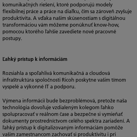
komunikačných riešení, ktoré podporujú modely
flexibilnej práce a práce na diaľku, čím sa zároveň zvyšuje
produktivita. A vďaka našim skúsenostiam s digitálnou
transformáciou vám môžeme ponúknuť know-how,
pomocou ktorého ľahšie zavediete nové pracovné
postupy.
Ľahký prístup k informáciám
Rozsiahla a spoľahlivá komunikačná a cloudová
infraštruktúra spoločnosti Ricoh poskytne vašim tímom
vyspelé a výkonné IT a podporu.
Výmena informácií bude bezproblémová, pretože naša
technológia dovoľuje vzdialeným kolegom ľahko
spolupracovať v reálnom čase a bezpečne si vymieňať
dokumenty prostredníctvom celého spektra zariadení. A
ľahký prístup k digitalizovaným informáciám pomôže
vašim zamestnancom zachovať si produktivitu i pri