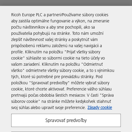
Ricoh Europe PLC a partneri/Používame súbory cookies
aby zaistila optimálne fungovanie a výkon, na zmeranie
Obchodné riešenia
počtu návštevníkov a aby sme pochopili, ako sa
používatelia pohybujú na stránke. Toto nám umožní
zlepšiť návštevnosť vašej stránky a poskytnúť vám
Produkty a služby
prispôsobenú reklamu založenú na vašej navigácii a
profile. Kliknutím na položku "Prijať všetky súbory
cookie" súhlasíte so súbormi cookie na tieto účely vo
Podpora a kontakt
vašom zariadení. Kliknutím na položku "Odmietnuť
všetko" odmietnete všetky súbory cookie, a to s výnimkou
tých, ktoré sú potrebné pre prevádzku stránky. Pod
Zdroje
položkou "Spravovať predvoľby" môžete vybrať súbory
cookie, ktoré chcete aktivovať. Preferencie vášho súhlasu
pretrvajú počas obdobia šiestich mesiacov. V časti "Správa
sledujte nás
súborov cookie" na stránke môžete kedykoľvek stiahnuť
svoj súhlas alebo upraviť svoje preferencie.
Zásady cookie
Spravovať predvoľby