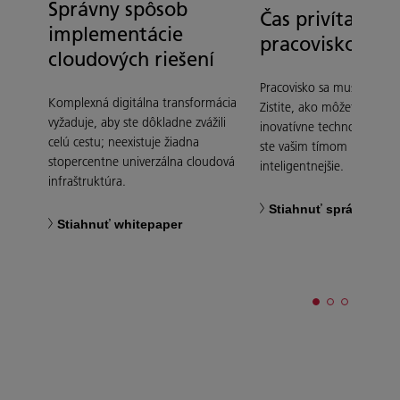
Správny spôsob
Čas privítať dig
implementácie
pracovisko
cloudových riešení
Pracovisko sa musí digitali
Komplexná digitálna transformácia
Zistite, ako môžete optim
vyžaduje, aby ste dôkladne zvážili
inovatívne technológie a s
celú cestu; neexistuje žiadna
ste vašim tímom umožnili
stopercentne univerzálna cloudová
inteligentnejšie.
infraštruktúra.
Stiahnuť správu
Stiahnuť whitepaper