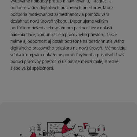
Využívame holistický prístup k navrhovaniu, integrácii a
podpore vašich digitálnych pracovných priestorov, ktoré
podporia motivovanosť zamestnancov a pomôžu vám
dosiahnuť novú úroveň výkonu. Disponujeme veľkým
portfóliom riešení a ekosystémom partnerstiev v oblasti
riadenia tlače, komunikácie a pracovného priestoru, takže
máme aj odbornosť aj dosah potrebné na pozdvihnutie vášho
digitálneho pracovného priestoru na novú úroveň. Máme víziu,
vďaka ktorej vám dokážeme pomôcť vytvoriť a prispôsobiť váš
budúci pracovný priestor, či už patríte medzi malé, stredné
alebo veľké spoločnosti.