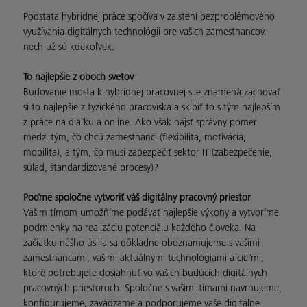
Podstata hybridnej práce spočíva v zaistení bezproblémového
využívania digitálnych technológií pre vašich zamestnancov,
nech už sú kdekoľvek.
To najlepšie z oboch svetov
Budovanie mosta k hybridnej pracovnej sile znamená zachovať
si to najlepšie z fyzického pracoviska a skĺbiť to s tým najlepším
z práce na diaľku a online. Ako však nájsť správny pomer
medzi tým, čo chcú zamestnanci (flexibilita, motivácia,
mobilita), a tým, čo musí zabezpečiť sektor IT (zabezpečenie,
súlad, štandardizované procesy)?
Poďme spoločne vytvoriť váš digitálny pracovný priestor
Vašim tímom umožňíme podávať najlepšie výkony a vytvoríme
podmienky na realizáciu potenciálu každého človeka. Na
začiatku nášho úsilia sa dôkladne oboznamujeme s vašimi
zamestnancami, vašimi aktuálnymi technológiami a cieľmi,
ktoré potrebujete dosiahnuť vo vašich budúcich digitálnych
pracovných priestoroch. Spoločne s vašimi tímami navrhujeme,
konfigurujeme, zavádzame a podporujeme vaše digitálne