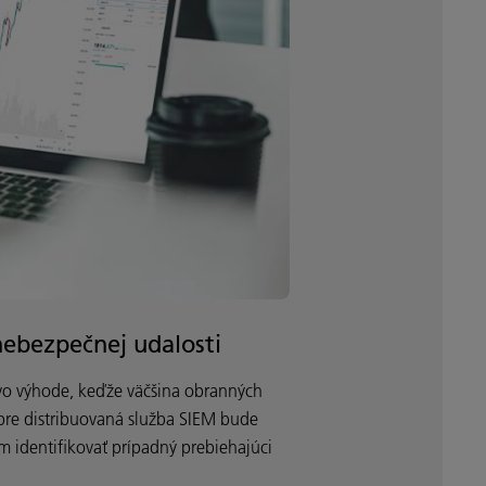
nebezpečnej udalosti
o vo výhode, keďže väčšina obranných
bre distribuovaná služba SIEM bude
m identifikovať prípadný prebiehajúci