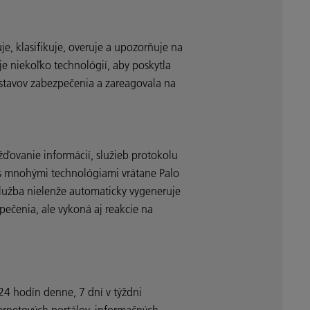
je, klasifikuje, overuje a upozorňuje na
e niekoľko technológií, aby poskytla
stavov zabezpečenia a zareagovala na
žďovanie informácií, služieb protokolu
á s mnohými technológiami vrátane Palo
Služba nielenže automaticky vygeneruje
pečenia, ale vykoná aj reakcie na
 24 hodín denne, 7 dní v týždni
ternetových portálov, informačných