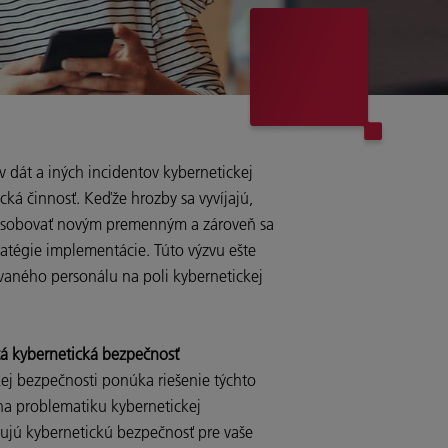
 dát a iných incidentov kybernetickej
ická činnosť. Keďže hrozby sa vyvíjajú,
spôsobovať novým premenným a zároveň sa
ratégie implementácie. Túto výzvu ešte
vaného personálu na poli kybernetickej
tá kybernetická bezpečnosť
kej bezpečnosti ponúka riešenie týchto
 na problematiku kybernetickej
ujú kybernetickú bezpečnosť pre vaše