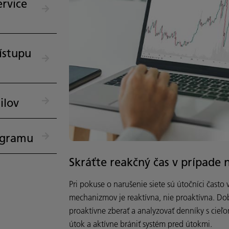
ervice
ístupu
ilov
ogramu
Skráťte reakčný čas v prípade 
Pri pokuse o narušenie siete sú útočníci čast
mechanizmov je reaktívna, nie proaktívna. Do
proaktívne zberať a analyzovať denníky s cieľo
útok a aktívne brániť systém pred útokmi.