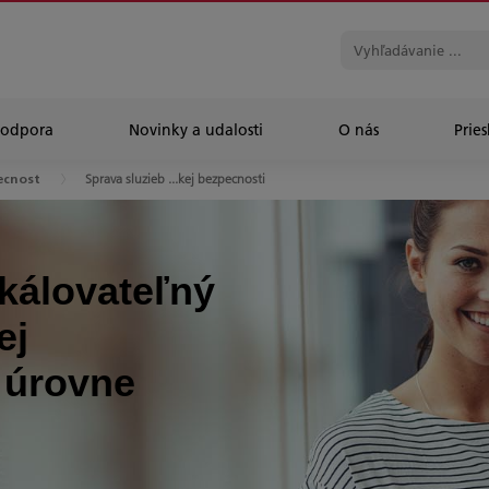
Podpora
Novinky a udalosti
O nás
Prie
Sprava sluzieb ...kej bezpecnosti
ecnost
škálovateľný
ej
 úrovne