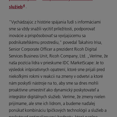
4
.
služieb
"Vychádzajúc z histórie spájania ľudí s informáciami
sme sa vždy snažili vycítiť príležitosti, podporovať
inovácie a prispôsobovať sa vyvíjajúcemu sa
podnikateľskému prostrediu," povedal Takahiro Irisa,
Senior Corporate Officer a prezident Ricoh Digital
Services Business Unit, Ricoh Company, Ltd. „Veríme, že
naša pozícia lídra v prieskume IDC MarketScape: Je to
výsledok inšpiratívnych opatrení, ktoré sme prijali pred
niekoľkými rokmi v reakcii na zmeny v odvetví a ktoré
nám poskytli nástroje na to, aby sme sa dnes mohli
proaktívne umiestniť ako dynamický poskytovateľ a
integrátor digitálnych služieb. Veríme, že zmeny nielen
prijímame, ale sme ich lídrom, a budeme naďalej
ponúkať kombináciu špičkových technológií a služieb a
poskytovať optimalizovanú hodnotu, ktorá naplno