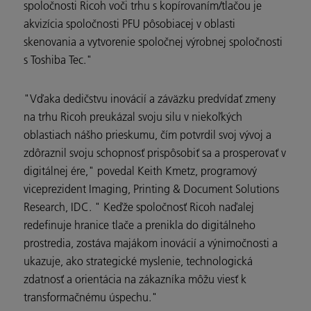
spoločnosti Ricoh voči trhu s kopírovaním/tlačou je
akvizícia spoločnosti PFU pôsobiacej v oblasti
skenovania a vytvorenie spoločnej výrobnej spoločnosti
s Toshiba Tec."
"Vďaka dedičstvu inovácií a záväzku predvídať zmeny
na trhu Ricoh preukázal svoju silu v niekoľkých
oblastiach nášho prieskumu, čím potvrdil svoj vývoj a
zdôraznil svoju schopnosť prispôsobiť sa a prosperovať v
digitálnej ére," povedal Keith Kmetz, programový
viceprezident Imaging, Printing & Document Solutions
Research, IDC. " Keďže spoločnosť Ricoh naďalej
redefinuje hranice tlače a prenikla do digitálneho
prostredia, zostáva majákom inovácií a výnimočnosti a
ukazuje, ako strategické myslenie, technologická
zdatnosť a orientácia na zákazníka môžu viesť k
transformačnému úspechu."