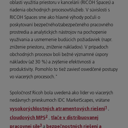
oblasti využitia priestoru v kancelárii (RICOH Spaces) a
riadenia obchodných procesov/služieb. V súvislosti s
RICOH Spaces sme ako hlavné výhody počuli o
poskytovaní bezpečného/zabezpečeného pracovného
prostredia a analytických nástrojov na pochopenie
využívania a usmernenie budúcich požiadaviek (napr.
zníženie priestoru, zníženie nákladov). V prípadoch
obchodných procesov boli bežné významné úspory
nákladov (až 30 %) a zvýšenie efektívnosti a
produktivity. Pomohlo to tiež zaviesť osvedčené postupy
vo viacerých procesoch."
Spoločnosť Ricoh bola uvedená ako líder vo viacerých
nedávnych prieskumoch IDC MarketScapes, vrátane
1
,
vysokorýchlostných atramentových riešení
2
,
cloudových MPS
tlače v distribuovanej
3
a
pracovnej sile
bezpečnostných riešení a