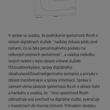
V správe sa uvádza, že podnikanie spoločnosti Ricoh v
oblasti digitálnych služieb "naďalej získava pôdu pod
nohami, čo sa týka percentuálneho podielu na
celkových príjmoch spoločnosti", a uvádza niekoľko
svojich riešení v tejto oblasti vrátane služieb
IT/cloud/workplace, správy digitálneho
obsahu/workflow/inteligentného snímania a ponuky v
oblasti transformácie a správy informácií. Správa si
zároveň všíma záväzok spoločnosti Ricoh v oblasti tlače
a hardvéru a uvádza, že: "Hoci spoločnosť Ricoh
zdôrazňuje svoj prechod na digitálne služby, pokračuje
v investíciách do hlavnej činnosti. Príkladom záväzku