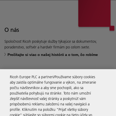
O nás
Spoločnosť Ricoh poskytuje služby týkajúce sa dokumentov,
poradenstvo, softvér a hardvér firmám po celom svete.
Prečítajte si viac o našej histórii a o tom, čo robíme
Ricoh Europe PLC a partneri/Používame súbory cookies
aby zaistila optimálne fungovanie a výkon, na zmeranie
Obchodné riešenia
počtu návštevníkov a aby sme pochopili, ako sa
používatelia pohybujú na stránke. Toto nám umožní
zlepšiť návštevnosť vašej stránky a poskytnúť vám
Produkty a služby
prispôsobenú reklamu založenú na vašej navigácii a
profile. Kliknutím na položku "Prijať všetky súbory
cookie" súhlasíte so súbormi cookie na tieto účely vo