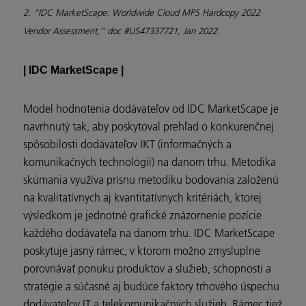
2. “IDC MarketScape: Worldwide Cloud MPS Hardcopy 2022
Vendor Assessment,” doc #US47337721, Jan 2022.
| IDC MarketScape |
Model hodnotenia dodávateľov od IDC MarketScape je
navrhnutý tak, aby poskytoval prehľad o konkurenčnej
spôsobilosti dodávateľov IKT (informačných a
komunikačných technológií) na danom trhu. Metodika
skúmania využíva prísnu metodiku bodovania založenú
na kvalitatívnych aj kvantitatívnych kritériách, ktorej
výsledkom je jednotné grafické znázornenie pozície
každého dodávateľa na danom trhu. IDC MarketScape
poskytuje jasný rámec, v ktorom možno zmysluplne
porovnávať ponuku produktov a služieb, schopnosti a
stratégie a súčasné aj budúce faktory trhového úspechu
dodávateľov IT a telekomunikačných služieb. Rámec tiež