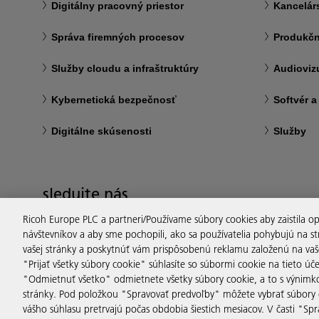
Digitálny pracovný priestor
Kancelár
Správa firemných procesov
Produkčn
Služby cloudu a infraštruktúry
Audioviz
Kybernetická bezpečnosť
Softvér a
Digitálne skúsenosti
Služby
sledujte nás
Ricoh Europe PLC a partneri/Používame súbory cookies aby zaistila 
návštevníkov a aby sme pochopili, ako sa používatelia pohybujú na s
vašej stránky a poskytnúť vám prispôsobenú reklamu založenú na vašej
"Prijať všetky súbory cookie" súhlasíte so súbormi cookie na tieto úč
"Odmietnuť všetko" odmietnete všetky súbory cookie, a to s výnimk
stránky. Pod položkou "Spravovať predvoľby" môžete vybrať súbory co
vášho súhlasu pretrvajú počas obdobia šiestich mesiacov. V časti "S