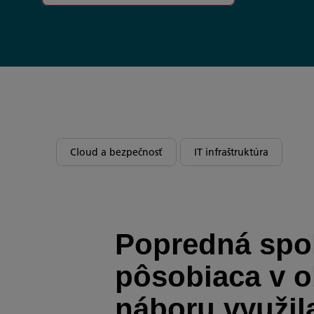
Cloud a bezpečnosť
IT infraštruktúra
Popredná spo
pôsobiaca v o
náboru využil