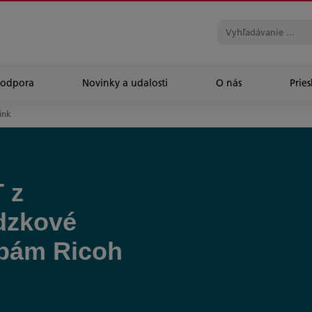
Podpora
Novinky a udalosti
O nás
Prie
ink
 z
dzkové
žbám Ricoh