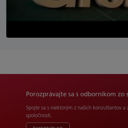
Porozprávajte sa s odborníkom zo 
Spojte sa s niektorým z našich konzultantov a
spoločnosti.
Kontaktujte nás