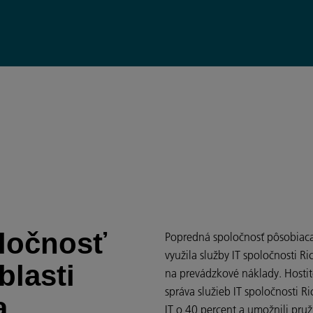
ločnosť
Popredná spoločnosť pôsobiaca 
využila služby IT spoločnosti R
blasti
na prevádzkové náklady. Hostit
správa služieb IT spoločnosti R
a
IT o 40 percent a umožnili pruž