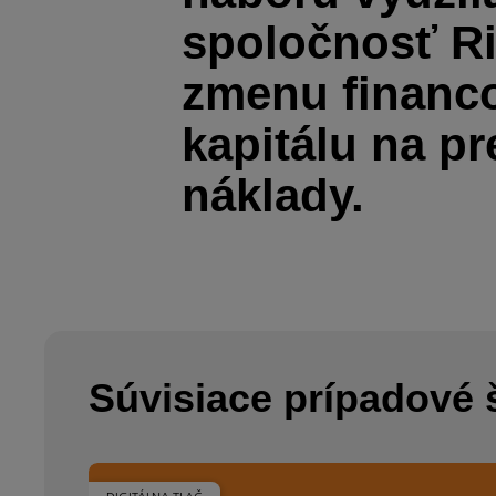
spoločnosť R
zmenu financo
kapitálu na p
náklady.
Súvisiace prípadové 