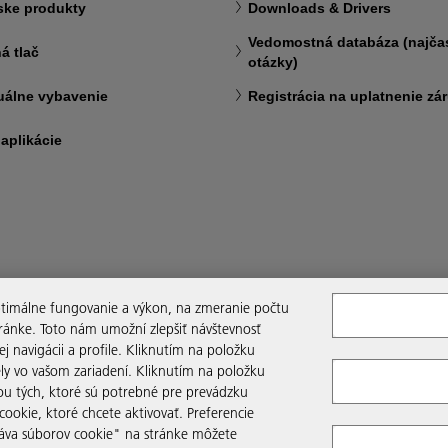
ske produkty
Downloads & Drivers
Vedomostná databáza (najčas
á tlač
otázky)
uálne vybavenie
Registrácia na uplatnenie zá
 aplikácie
optimálne fungovanie a výkon, na zmeranie počtu
tránke. Toto nám umožní zlepšiť návštevnosť
 navigácii a profile. Kliknutím na položku
ely vo vašom zariadení. Kliknutím na položku
ou tých, ktoré sú potrebné pre prevádzku
okie, ktoré chcete aktivovať. Preferencie
práva súborov cookie" na stránke môžete