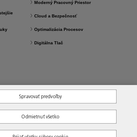
Moderný Pracovný Priestor
tejšie
Cloud a Bezpečnosť
ruky
Optimalizácia Procesov
Digitálna Tlač
Spravovať predvoľby
Odmietnuť všetko
Prijať všetky súbory cookie