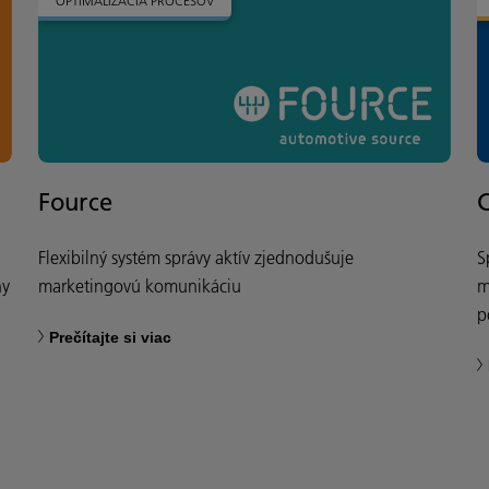
OPTIMALIZÁCIA PROCESOV
Fource
Flexibilný systém správy aktív zjednodušuje
S
hy
marketingovú komunikáciu
m
p
Prečítajte si viac