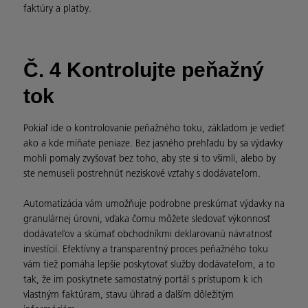
faktúry a platby.
Č. 4 Kontrolujte peňažný
tok
Pokiaľ ide o kontrolovanie peňažného toku, základom je vedieť
ako a kde míňate peniaze. Bez jasného prehľadu by sa výdavky
mohli pomaly zvyšovať bez toho, aby ste si to všimli, alebo by
ste nemuseli postrehnúť neziskové vzťahy s dodávateľom.
Automatizácia vám umožňuje podrobne preskúmať výdavky na
granulárnej úrovni, vďaka čomu môžete sledovať výkonnosť
dodávateľov a skúmať obchodníkmi deklarovanú návratnosť
investícií. Efektívny a transparentný proces peňažného toku
vám tiež pomáha lepšie poskytovať služby dodávateľom, a to
tak, že im poskytnete samostatný portál s prístupom k ich
vlastným faktúram, stavu úhrad a ďalším dôležitým