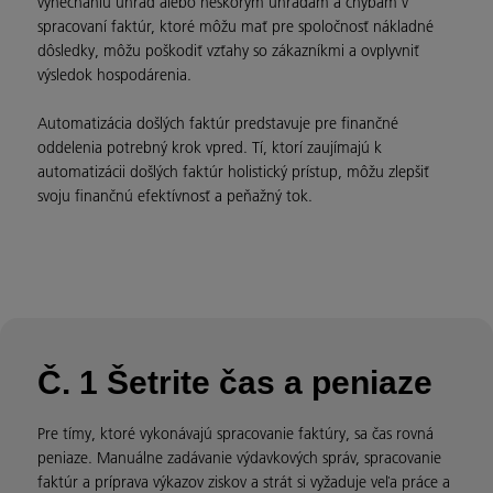
vynechaniu úhrad alebo neskorým úhradám a chybám v
spracovaní faktúr, ktoré môžu mať pre spoločnosť nákladné
dôsledky, môžu poškodiť vzťahy so zákazníkmi a ovplyvniť
výsledok hospodárenia.
Automatizácia došlých faktúr predstavuje pre finančné
oddelenia potrebný krok vpred. Tí, ktorí zaujímajú k
automatizácii došlých faktúr holistický prístup, môžu zlepšiť
svoju finančnú efektívnosť a peňažný tok.
Č. 1 Šetrite čas a peniaze
Pre tímy, ktoré vykonávajú spracovanie faktúry, sa čas rovná
peniaze. Manuálne zadávanie výdavkových správ, spracovanie
faktúr a príprava výkazov ziskov a strát si vyžaduje veľa práce a