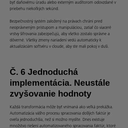
byť daňovému úradu alebo externým audítorom odovzdané v
priebehu niekoľkých sekúnd.
Bezpečnostný systém založený na právach chráni pred
neoprávneným prístupom a manipuláciou, zatiaľ čo viaceré
vrstvy šifrovania zabezpečujú, aby všetko zostalo správne a
dôverné. Všetky zmeny nariadení vedú automaticky k
aktualizáciám softvéru v cloude, aby ste mali pokoj v duši.
Č. 6 Jednoduchá
implementácia. Neustále
zvyšovanie hodnoty
Každá transformácia môže byť vnímaná ako veľká prekážka.
Automatizácia vášho procesu spracovania došlých faktúr je
oveľa jednoduchšia, než si možno myslíte. Dnes existuje
množstvo riešení automatizovaného spracovania faktúr, ktoré