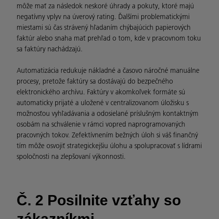
môže mať za následok neskoré úhrady a pokuty, ktoré majú
negatívny vplyv na úverový rating. Ďalšími problematickými
miestami sú čas strávený hľadaním chýbajúcich papierových
faktúr alebo snaha mať prehľad o tom, kde v pracovnom toku
sa faktúry nachádzajú.
Automatizácia redukuje nákladné a časovo náročné manuálne
procesy, pretože faktúry sa dostávajú do bezpečného
elektronického archívu. Faktúry v akomkoľvek formáte sú
automaticky prijaté a uložené v centralizovanom úložisku s
možnosťou vyhľadávania a odosielané príslušným kontaktným
osobám na schválenie v rámci vopred naprogramovaných
pracovných tokov. Zefektívnením bežných úloh si váš finančný
tím môže osvojiť strategickejšiu úlohu a spolupracovať s lídrami
spoločnosti na zlepšovaní výkonnosti.
Č. 2 Posilnite vzťahy so
zákazníkmi