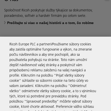
Spoločnosť Ricoh poskytuje služby týkajúce sa dokumentov,
poradenstvo, softvér a hardvér firmám po celom svete.
Prečítajte si viac o našej histórii a o tom, čo robíme
Ricoh Europe PLC a partneri/Používame súbory cookies
aby zaistila optimálne fungovanie a výkon, na zmeranie
Obchodné riešenia
počtu návštevníkov a aby sme pochopili, ako sa
používatelia pohybujú na stránke. Toto nám umožní
zlepšiť návštevnosť vašej stránky a poskytnúť vám
Produkty a služby
prispôsobenú reklamu založenú na vašej navigácii a
profile. Kliknutím na položku "Prijať všetky súbory
cookie" súhlasíte so súbormi cookie na tieto účely vo
Podpora a kontakt
vašom zariadení. Kliknutím na položku "Odmietnuť
všetko" odmietnete všetky súbory cookie, a to s výnimkou
tých, ktoré sú potrebné pre prevádzku stránky. Pod
Zdroje
položkou "Spravovať predvoľby" môžete vybrať súbory
cookie, ktoré chcete aktivovať. Preferencie vášho súhlasu