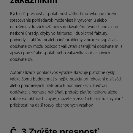
Rýchlosť, presnosť a spoľahlivosť vášho tímu vykonávajúceho
spracovanie pohľadávok môže viesť k vytvoreniu alebo
narušeniu zdravých vzťahov s dodávateľmi. Vynechané alebo
neskoré úhrady, chyby vo fakturácii, duplicitné faktúry,
podvody s faktúrami alebo iné problémy v procese vyplácania
dodávateľov môžu poškodiť váš vzťah s terajšími dodávateľmi a
aj vašu povesť ako spoľahlivého zákazníka v očiach iných
dodávateľov.
Automatizácia pohľadávok výrazne skracuje platobné cykly,
vďaka čomu budete mať silnejšiu pozíciu pri rokovaní o zľavách
alebo priaznivejších platobných podmienkach. Keď vás
dodávatelia nemusia naháňať, pretože platíte neskoro alebo
robíte vo faktúrach chyby, môžete si získať ich lojalitu a vytvoriť
príležitosti na ďalší rozvoj obchodných vzťahov.
Č. 3 Zvýšte presnosť