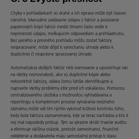
Chyby v pohľadávkach sú drahé a ich oprava môže byť časovo
náročná. Manuálne zadávanie údajov z faktúr a posúvanie
papierových kópií faktúr medzi tímami často vedie k
nepresnosti údajov, meškajúcim odpovediam a prehliadnutiu.
Bez jasného a presného prehľadu môžu zostať faktúry
nespracované, môže dôjsť k vynechaniu úhrady alebo k
duplicitnej či nesprávne spracovanej úhrade.
Automatizácia došlých faktúr rieši overovanie a upozorňuje vás
na všetky nezrovnalosti, ako sú duplicitné kópie alebo
nekorektné faktúry, vďaka čomu ľahšie identifikujete a
napravíte všetky problémy ešte pred ich eskaláciou. Pomocou
centralizovaného úložiska s možnosťou vyhľadávania a
reportingu o kompletnom procese vytvárania revízneho
záznamu môže váš tím rýchlo vykonať krížovú kontrolu toho,
kedy bola faktúra zaznamenaná, kde sa teraz nachádza a kto k
nej mal naposledy prístup. Tým sa výrazne skráti trvanie auditu
a eliminuje väčšina otázok, pretože zamestnanci, finančné
oddelenie a dodávatelia majú samostatný prístup k stavu