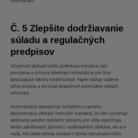
informáciám.
Č. 5 Zlepšite dodržiavanie
súladu a regulačných
predpisov
Schopnosť sledovať každú podnikovú transakciu bez
prerušenia a ochrana dôverných informácií je pre tímy
spracúvajúce faktúry nevyhnutnosť. Papier sťažuje riadenie
tohto procesu a ohrozuje bezpečnosť potenciálne citlivých
informácií.
Automatizácia zabezpečuje kompletnú a správnu
dokumentáciu všetkých firemných transakcií, čo vám umožňuje
sledovanie jasného revízneho záznamu pre účely reportingu.
Nielen zaknihované záznamy z auditovaného obdobia, ale aj e-
maily, listy alebo zmluvy súvisiace s týmito záznamami môžu