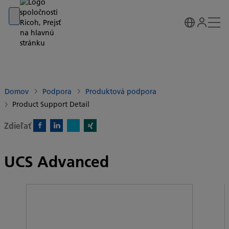
Go to banner
Go to content
Go to footer
Domov
Podpora
Produktová podpora
Product Support Detail
Zdieľať
X)
Facebook)
Linkedin)
Xing)
UCS Advanced