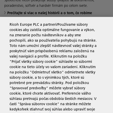
Spoločnosť Ricoh poskytuje služby týkajúce sa dokumentov,
poradenstvo, softvér a hardvér firmám po celom svete.
Prečítajte si viac o našej histórii a o tom, čo robíme
Ricoh Europe PLC a partneri/Používame súbory
cookies aby zaistila optimálne fungovanie a výkon,
na zmeranie počtu návštevníkov a aby sme
Obchodné riešenia
pochopili, ako sa používatelia pohybujú na stránke.
Toto nám umožní zlepšiť návštevnosť vašej stránky a
poskytnúť vám prispôsobenú reklamu založenú na
Produkty a služby
vašej navigácii a profile. Kliknutím na položku
"Prijať všetky súbory cookie" súhlasíte so súbormi
cookie na tieto účely vo vašom zariadení. Kliknutím
Podpora a kontakt
na položku "Odmietnuť všetko" odmietnete všetky
súbory cookie, a to s výnimkou tých, ktoré sú
potrebné pre prevádzku stránky. Pod položkou
Zdroje
"Spravovať predvoľby" môžete vybrať súbory
cookie, ktoré chcete aktivovať. Preferencie vášho
súhlasu pretrvajú počas obdobia šiestich mesiacov. V
časti "Správa súborov cookie" na stránke môžete
sledujte nás
kedykoľvek stiahnuť svoj súhlas alebo upraviť svoje