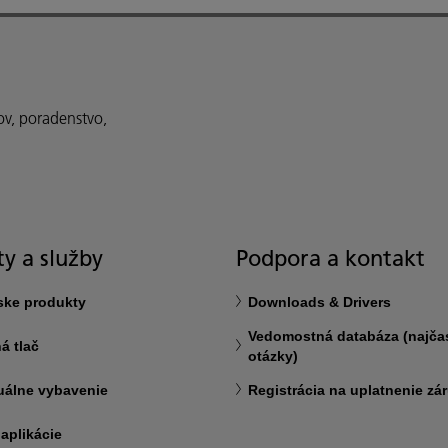
ov, poradenstvo,
y a služby
Podpora a kontakt
ske produkty
Downloads & Drivers
Vedomostná databáza (najčas
á tlač
otázky)
uálne vybavenie
Registrácia na uplatnenie zá
 aplikácie