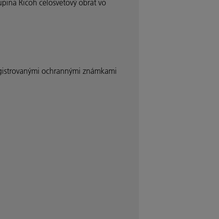
upina Ricoh celosvetový obrat vo
gistrovanými ochrannými známkami