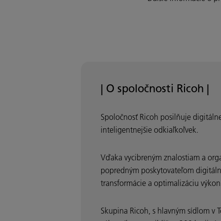
| O spoločnosti Ricoh |
Spoločnosť Ricoh posilňuje digitál
inteligentnejšie odkiaľkoľvek.
Vďaka vycibreným znalostiam a organ
popredným poskytovateľom digitálnyc
transformácie a optimalizáciu výkon
Skupina Ricoh, s hlavným sídlom v T