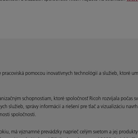
ne pracoviská pomocou inovatívnych technológií a služieb, ktoré u
izačným schopnostiam, ktoré spoločnosť Ricoh rozvíjala počas svoj
h služieb, správy informácií a riešení pre tlač a vizualizáciu nav
nosti spoločnosti.
okiu, má významné prevádzky naprieč celým svetom a jej produkty a