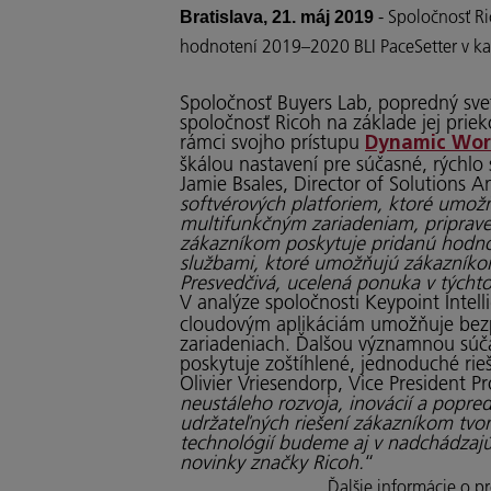
- Spoločnosť Ri
Bratislava, 21. máj 2019
hodnotení 2019–2020 BLI PaceSetter v kat
Spoločnosť Buyers Lab, popredný sveto
spoločnosť Ricoh na základe jej prie
rámci svojho prístupu
Dynamic Work
škálou nastavení pre súčasné, rýchlo
Jamie Bsales, Director of Solutions A
softvérových platforiem, ktoré umožň
multifunkčným zariadeniam, priprave
zákazníkom poskytuje pridanú hodnot
službami, ktoré umožňujú zákazníkom
Presvedčivá, ucelená ponuka v týchto 
V analýze spoločnosti Keypoint Intel
cloudovým aplikáciám umožňuje bezpr
zariadeniach. Ďalšou významnou súča
poskytuje zoštíhlené, jednoduché rie
Olivier Vriesendorp, Vice President 
neustáleho rozvoja, inovácií a popr
udržateľných riešení zákazníkom tvor
technológií budeme aj v nadchádzajú
novinky značky Ricoh.
“
Ďalšie informácie o p