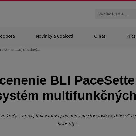
Podpora
Novinky a udalosti
O nás
Prie
 získal oc...voj cloudový...
ocenenie BLI PaceSette
ystém multifunkčných
o, že kráča „v prvej línii v rámci prechodu na cloudové workflow” 
hodnoty“.