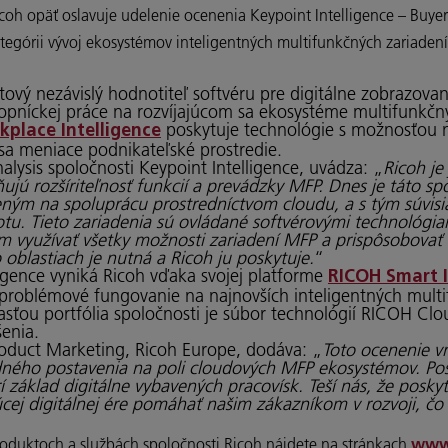
coh opäť oslavuje udelenie ocenenia Keypoint Intelligence – Buyers 
egórii vývoj ekosystémov inteligentných multifunkčných zariaden
vý nezávislý hodnotiteľ softvéru pre digitálne zobrazovani
kopníckej práce na rozvíjajúcom sa ekosystéme multifunkčný
poskytuje technológie s možnosťou ne
place Intelligence
 sa meniace podnikateľské prostredie.
nalysis spoločnosti Keypoint Intelligence, uvádza: „
Ricoh je
ujú rozšíriteľnosť funkcií a prevádzky MFP. Dnes je táto s
ným na spoluprácu prostredníctvom cloudu, a s tým súvis
u. Tieto zariadenia sú ovládané softvérovými technológi
 využívať všetky možnosti zariadení MFP a prispôsobovať 
oblastiach je nutná a Ricoh ju poskytuje.
“
ligence vyniká Ricoh vďaka svojej platforme
RICOH Smart 
oblémové fungovanie na najnovších inteligentných multif
sťou portfólia spoločnosti je súbor technológií RICOH Clo
šenia.
Product Marketing, Ricoh Europe, dodáva: „
Toto ocenenie 
edného postavenia na poli cloudových MFP ekosystémov. Po
í základ digitálne vybavených pracovísk. Teší nás, že posk
cej digitálnej ére pomáhať našim zákazníkom v rozvoji, čo
roduktoch a službách spoločnosti Ricoh nájdete na stránkach
www.