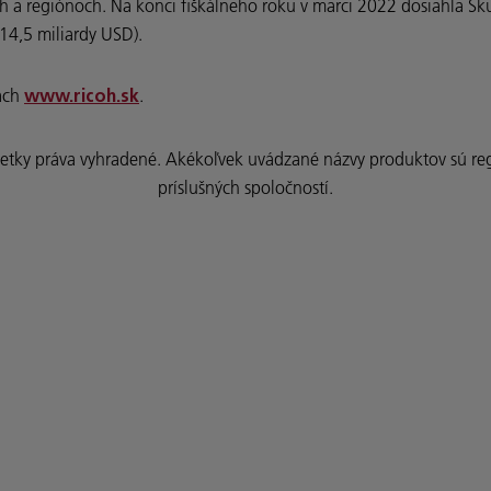
h a regiónoch. Na konci fiškálneho roku v marci 2022 dosiahla Sk
 14,5 miliardy USD).
kach
.
www.ricoh.sk
ky práva vyhradené. Akékoľvek uvádzané názvy produktov sú re
príslušných spoločností.