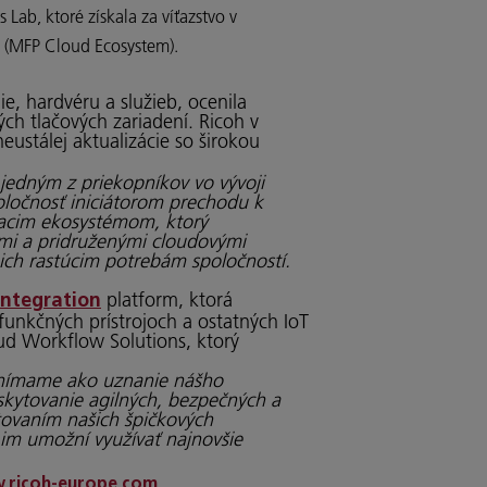
Lab, ktoré získala za víťazstvo v
í (MFP Cloud Ecosystem).
e, hardvéru a služieb, ocenila
ch tlačových zariadení. Ricoh v
ustálej aktualizácie so širokou
 jedným z priekopníkov vo vývoji
poločnosť iniciátorom prechodu k
iacim ekosystémom, ktorý
ami a pridruženými cloudovými
ich rastúcim potrebám spoločností.
platform, ktorá
Integration
unkčných prístrojoch a ostatných IoT
ud Workflow Solutions, ktorý
vnímame ako uznanie nášho
skytovanie agilných, bezpečných a
ytovaním našich špičkových
 im umožní využívať najnovšie
.
ricoh-europe.com