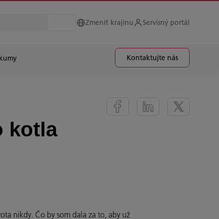
Zmeniť krajinu
Servisný portál
Kontaktujte nás
skumy
 kotla
ota nikdy. Čo by som dala za to, aby už