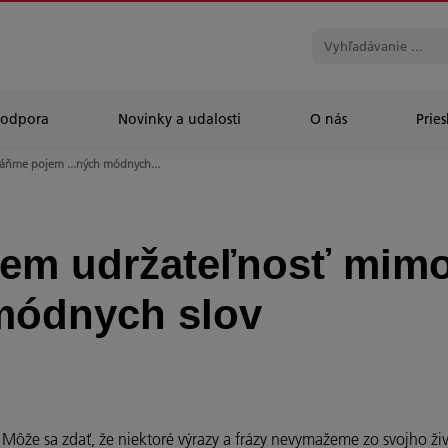
Podpora
Novinky a udalosti
O nás
Prie
áňme pojem ...ných módnych...
em udržateľnosť mimo
módnych slov
 Môže sa zdať, že niektoré výrazy a frázy nevymažeme zo svojho živ