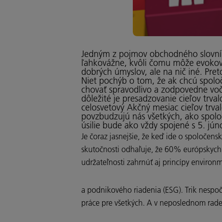
Jedným z pojmov obchodného slovníka,
ľahkovážne, kvôli čomu môže evokov
dobrých úmyslov, ale na nič iné. Pret
Niet pochýb o tom, že ak chcú spolo
chovať spravodlivo a zodpovedne vo
dôležité je presadzovanie cieľov trv
celosvetový Akčný mesiac cieľov trval
povzbudzujú nás všetkých, ako spoloč
úsilie bude ako vždy spojené s 5. jú
Je čoraz jasnejšie, že keď ide o spoločen
skutočnosti odhaľuje, že 60% európskych z
udržateľnosti zahrnúť aj princípy enviro
a podnikového riadenia (ESG). Trik nespoč
práce pre všetkých. A v neposlednom rade,