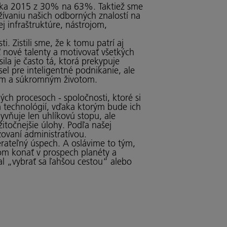
 roka 2015 z 30% na 63%. Taktiež sme
užívaniu našich odborných znalostí na
j infraštruktúre, nástrojom,
. Zistili sme, že k tomu patrí aj
 nové talenty a motivovať všetkých
a je často tá, ktorá prekypuje
l pre inteligentné podnikanie, ale
ným a súkromným životom.
ch procesoch - spoločnosti, ktoré si
 technológií, vďaka ktorým bude ich
yvňuje len uhlíkovú stopu, ale
itočnejšie úlohy. Podľa našej
ovaní administratívou.
rateľný úspech. A oslávime to tým,
om konať v prospech planéty a
al „vybrať sa ľahšou cestou“ alebo