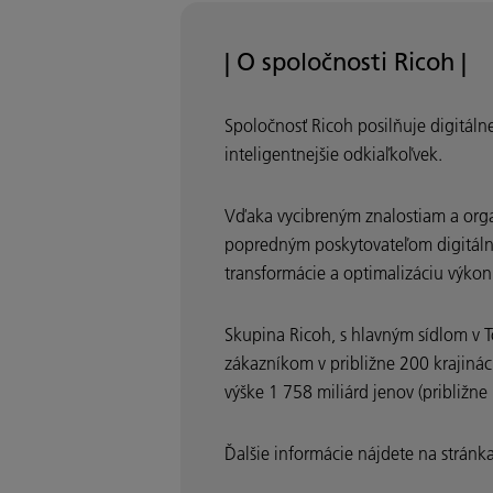
| O spoločnosti Ricoh |
Spoločnosť Ricoh posilňuje digitál
inteligentnejšie odkiaľkoľvek.
Vďaka vycibreným znalostiam a organ
popredným poskytovateľom digitálnyc
transformácie a optimalizáciu výkon
Skupina Ricoh, s hlavným sídlom v T
zákazníkom v približne 200 krajinác
výške 1 758 miliárd jenov (približne
Ďalšie informácie nájdete na strán