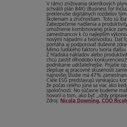
V rámci znižovania skleníkových ply
schválili plán B4IG (Business for Inc
preklenutie digitálnych rozdielov tý
školeniam a zručnostiam. Toto sú ib
Zabezpečenie nadšenia a produktivity 
umožnenie kombinovanej práce zamest
zamestnancov k čo najlepším výkonom.
novými nápadmi a tvorivosťou. Dať ľ
pomáha aj podporovať duševné zdrav
Mimo ľudského faktoru tvoria ďalšiu 
Z hľadiska nákladov alebo produktivi
chcú zaistiť dlhodobo konkurenciesc
podnikanie udržateľnejšie. Prijatie 
zlepšuje aj pracovné skúsenosti zame
najnovšej štúdie má 47% zamestnancov
Ciele ESG predstavujú vynikajúcu ko
že počas celého júna sa viac ako k
spoločnosti. No súčasne budeme mať p
hovoril o tom, ako byť „vždy priprav
Zdroj:
Nicola Downing, COO Ricoh