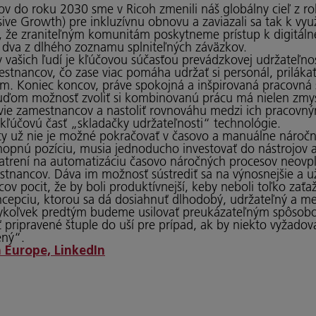
nov do roku 2030 sme v Ricoh zmenili náš globálny cieľ z
lusive Growth) pre inkluzívnu obnovu a zaviazali sa tak k vy
m, že zraniteľným komunitám poskytneme prístup k digitálne
a dva z dlhého zoznamu splniteľných záväzkov.
vašich ľudí je kľúčovou súčasťou prevádzkovej udržateľnosti
nancov, čo zase viac pomáha udržať si personál, prilákať
 Koniec koncov, práve spokojná a inšpirovaná pracovná sil
uďom možnosť zvoliť si kombinovanú prácu má nielen zmyse
ie zamestnancov a nastoliť rovnováhu medzi ich pracov
kľúčovú časť „skladačky udržateľnosti“ technológie.
ty už nie je možné pokračovať v časovo a manuálne náročný
hopnú pozíciu, musia jednoducho investovať do nástrojov a
opatrení na automatizáciu časovo náročných procesov neovpl
stnancov. Dáva im možnosť sústrediť sa na výnosnejšie a už
 pocit, že by boli produktívnejší, keby neboli toľko zaťaž
ncepciu, ktorou sa dá dosiahnuť dlhodobý, udržateľný a me
edykoľvek predtým budeme usilovať preukázateľným spôsob
ripravené štuple do uší pre prípad, ak by niekto vyžadov
ený“.
 Europe, LinkedIn