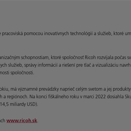
ne pracoviská pomocou inovatívnych technológií a služieb, ktoré u
izačným schopnostiam, ktoré spoločnosť Ricoh rozvíjala počas svoj
h služieb, správy informácií a riešení pre tlač a vizualizáciu nav
nosti spoločnosti.
okiu, má významné prevádzky naprieč celým svetom a jej produkty a
h a regiónoch. Na konci fiškálneho roku v marci 2022 dosiahla Sk
 14,5 miliardy USD).
kach
.
www.ricoh.sk