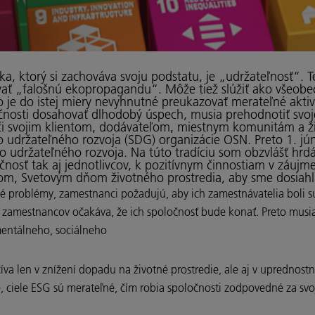
 ktorý si zachováva svoju podstatu, je „udržateľnosť“. Te
ať „falošnú ekopropagandu“. Môže tiež slúžiť ako všeob
o je do istej miery nevyhnutné preukazovať merateľné aktiv
čnosti dosahovať dlhodobý úspech, musia prehodnotiť svoje
či svojim klientom, dodávateľom, miestnym komunitám a ž
alo udržateľného rozvoja (SDG) organizácie OSN. Preto 1. j
o udržateľného rozvoja. Na túto tradíciu som obzvlášť hrdá
nosť tak aj jednotlivcov, k pozitívnym činnostiam v záujm
nom, Svetovým dňom životného prostredia, aby sme dosiahli
ské problémy, zamestnanci požadujú, aby ich zamestnávatelia boli s
amestnancov očakáva, že ich spoločnosť bude konať. Preto musia f
nmentálneho, sociálneho
íva len v znížení dopadu na životné prostredie, ale aj v uprednostn
 ciele ESG sú merateľné, čím robia spoločnosti zodpovedné za svoj