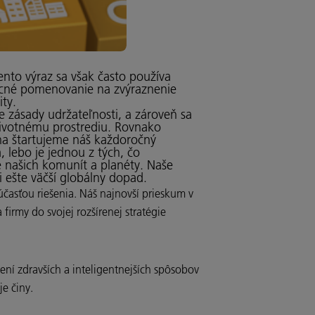
nto výraz sa však často používa
ecné pomenovanie na zvýraznenie
ity.
 zásady udržateľnosti, a zároveň sa
ivotnému prostrediu. Rovnako
úna štartujeme náš každoročný
, lebo je jednou z tých, čo
e našich komunít a planéty. Naše
 ešte väčší globálny dopad.
účasťou riešenia. Náš najnovší prieskum v
irmy do svojej rozšírenej stratégie
ení zdravších a inteligentnejších spôsobov
e činy.