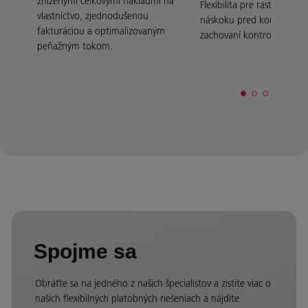
zníženými celkovými nákladmi na
Flexibilita pre rast a udrža
vlastníctvo, zjednodušenou
náskoku pred konkurencio
fakturáciou a optimalizovaným
zachovaní kontroly nad fi
peňažným tokom.
Spojme sa
Obráťte sa na jedného z našich špecialistov a zistite viac o
našich flexibilných platobných riešeniach a nájdite