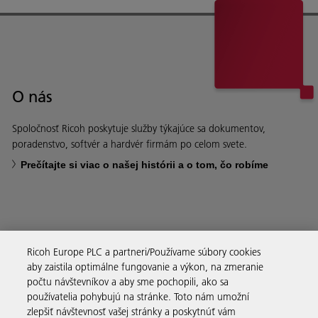
O nás
Spoločnosť Ricoh poskytuje služby týkajúce sa dokumentov,
poradenstvo, softvér a hardvér firmám po celom svete.
Prečítajte si viac o našej histórii a o tom, čo robíme
Obchodné riešenia
Ricoh Europe PLC a partneri/Používame súbory cookies
aby zaistila optimálne fungovanie a výkon, na zmeranie
počtu návštevníkov a aby sme pochopili, ako sa
Produkty a služby
používatelia pohybujú na stránke. Toto nám umožní
zlepšiť návštevnosť vašej stránky a poskytnúť vám