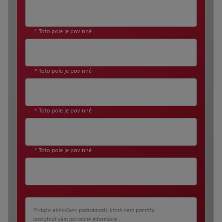
* Toto pole je povinné
* Toto pole je povinné
* Toto pole je povinné
* Toto pole je povinné
Pridajte akékoľvek podrobnosti, ktoré nám pomôžu
poskytnúť vám potrebné informácie.