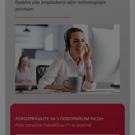
flexibilný plán prispôsobený vašim technologickým
potrebám.
POROZPRÁVAJTE SA S ODBORNÍKOM RICOH
Polia označené hviezdičkou (*) sú povinné.