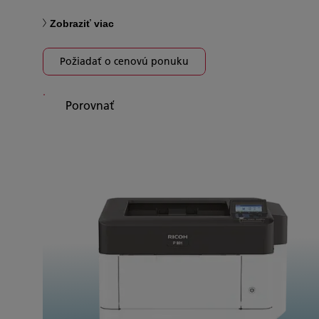
Zobraziť viac
Požiadať o cenovú ponuku
Porovnať