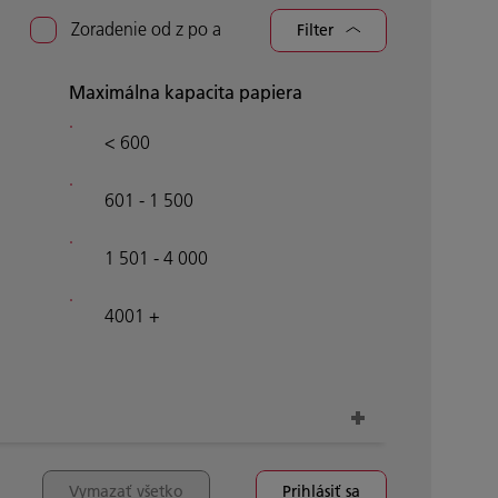
Zoradenie od z po a
Filter
Maximálna kapacita papiera
< 600
601 - 1 500
1 501 - 4 000
4001 +
Vymazať všetko
Prihlásiť sa