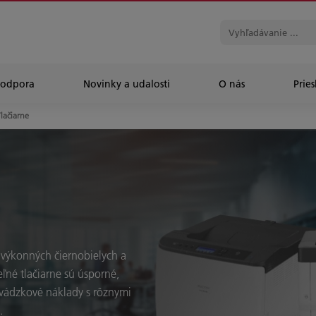
Podpora
Novinky a udalosti
O nás
Prie
Tlačiarne
 výkonných čiernobielych a
eľné tlačiarne sú úsporné,
evádzkové náklady s rôznymi
.