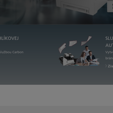
HLÍKOVEJ
SL
AU
 službou Carbon
Vytv
brán
Zis