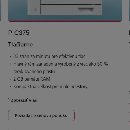
P C375
Tlačiarne
33 strán za minútu pre efektívnu tlač
Hlavný rám zariadenia vyrobený z viac ako 50 %
recyklovaného plastu
2 GB pamäte RAM
Kompaktná veľkosť pre malé priestory
Zobraziť viac
Požiadať o cenovú ponuku