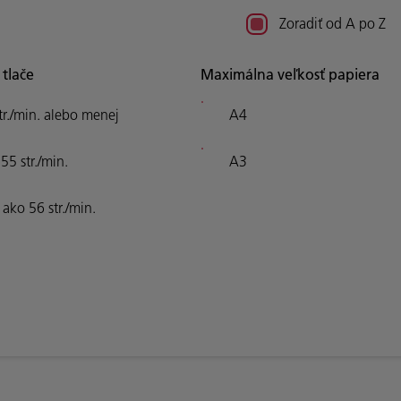
Zoradiť od A po Z
 tlače
Maximálna veľkosť papiera
tr./min. alebo menej
A4
 55 str./min.
A3
 ako 56 str./min.