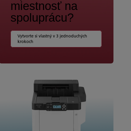
miestnosť na
spoluprácu?
Vytvorte si vlastný v 3 jednoduchých
krokoch