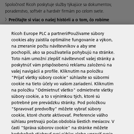
Spoločnosť Ricoh poskytuje služby týkajúce sa dokumentov,
poradenstvo, softvér a hardvér firmám po celom svete.
Prečítajte si viac o našej histórii a o tom, čo robíme
Ricoh Europe PLC a partneri/Používame súbory
cookies aby zaistila optimálne fungovanie a výkon,
na zmeranie počtu návštevníkov a aby sme
Obchodné riešenia
pochopili, ako sa používatelia pohybujú na stránke.
Toto nám umožní zlepšiť návštevnosť vašej stránky a
poskytnúť vám prispôsobenú reklamu založenú na
Produkty a služby
vašej navigácii a profile. Kliknutím na položku
"Prijať všetky súbory cookie" súhlasíte so súbormi
cookie na tieto účely vo vašom zariadení. Kliknutím
Podpora a kontakt
na položku "Odmietnuť všetko" odmietnete všetky
súbory cookie, a to s výnimkou tých, ktoré sú
potrebné pre prevádzku stránky. Pod položkou
Zdroje
"Spravovať predvoľby" môžete vybrať súbory
cookie, ktoré chcete aktivovať. Preferencie vášho
súhlasu pretrvajú počas obdobia šiestich mesiacov. V
časti "Správa súborov cookie" na stránke môžete
sledujte nás