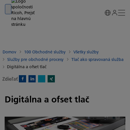
Go to banner
Go to content
Go to footer
Domov
100 Obchodné služby
Všetky služby
Služby pre obchodné procesy
Tlač ako spravovaná služba
Digitálna a ofset tlač
Zdieľať
X)
Facebook)
Linkedin)
Xing)
Digitálna a ofset tlač