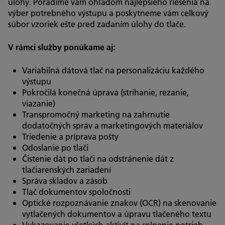
úlohy. Poradíme vám ohľadom najlepšieho riešenia na
výber potrebného výstupu a poskytneme vám celkový
súbor vzoriek ešte pred zadaním úlohy do tlače.
V rámci služby ponúkame aj:
Variabilná dátová tlač na personalizáciu každého
výstupu
Pokročilá konečná úprava (strihanie, rezanie,
viazanie)
Transpromočný marketing na zahrnutie
dodatočných správ a marketingových materiálov
Triedenie a príprava pošty
Odoslanie po tlači
Čistenie dát po tlači na odstránenie dát z
tlačiarenských zariadení
Správa skladov a zásob
Tlač dokumentov spoločnosti
Optické rozpoznávanie znakov (OCR) na skenovanie
vytlačených dokumentov a úpravu tlačeného textu
Vykazovanie všetkých aktivít na splnenie potrieb