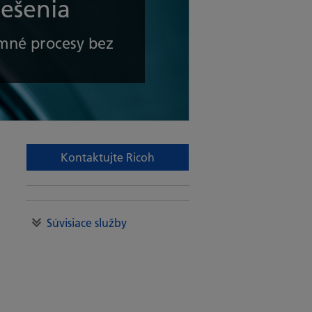
iešenia
emné procesy bez
Kontaktujte Ricoh
Súvisiace služby