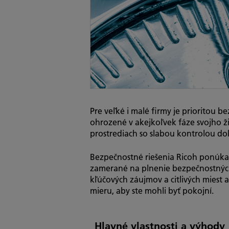
Pre veľké i malé firmy je prioritou 
ohrozené v akejkoľvek fáze svojho ži
prostrediach so slabou kontrolou d
Bezpečnostné riešenia Ricoh ponúkajú
zamerané na plnenie bezpečnostných
kľúčových záujmov a citlivých miest
mieru, aby ste mohli byť pokojní.
Hlavné vlastnosti a výhody