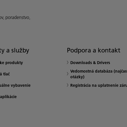
ov, poradenstvo,
y a služby
Podpora a kontakt
ske produkty
Downloads & Drivers
Vedomostná databáza (najčast
 tlač
otázky)
uálne vybavenie
Registrácia na uplatnenie zár
 aplikácie