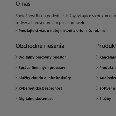
O nás
Spoločnosť Ricoh poskytuje služby týkajúce sa dokument
softvér a hardvér firmám po celom svete.
Prečítajte si viac o našej histórii a o tom, čo robíme
Obchodné riešenia
Produkt
Digitálny pracovný priestor
Kancelár
Správa firemných procesov
Produkčná
Služby cloudu a infraštruktúry
Audioviz
Kybernetická bezpečnosť
Softvér a
Digitálne skúsenosti
Služby