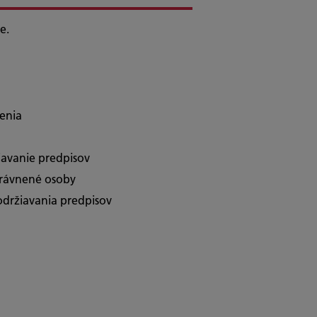
ie.
denia
iavanie predpisov
oprávnené osoby
dodržiavania predpisov