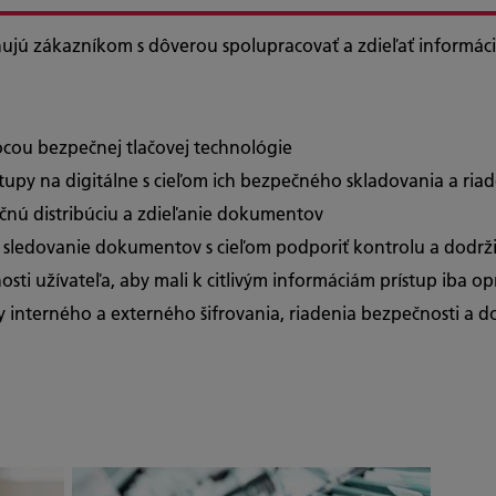
ujú zákazníkom s dôverou spolupracovať a zdieľať informác
cou bezpečnej tlačovej technológie
upy na digitálne s cieľom ich bezpečného skladovania a ria
čnú distribúciu a zdieľanie dokumentov
 sledovanie dokumentov s cieľom podporiť kontrolu a dodrž
sti užívateľa, aby mali k citlivým informáciám prístup iba 
y interného a externého šifrovania, riadenia bezpečnosti a 