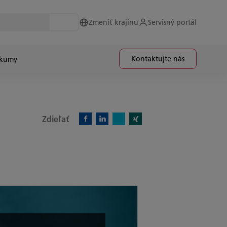
Zmeniť krajinu
Servisný portál
Kontaktujte nás
skumy
Zdieľať
X)
Facebook)
Linkedin)
Xing)