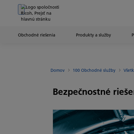
Go to banner
Go to content
Go to footer
Obchodné riešenia
Produkty a služby
Domov
100 Obchodné služby
Všetk
Bezpečnostné rieše