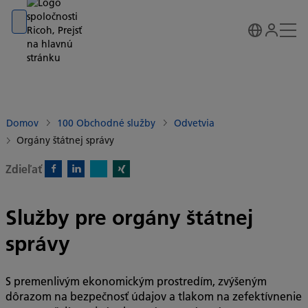
Go to banner
Go to content
Go to footer
Domov
100 Obchodné služby
Odvetvia
Orgány štátnej správy
Zdieľať
X)
Facebook)
Linkedin)
Xing)
Služby pre orgány štátnej
správy
S premenlivým ekonomickým prostredím, zvýšeným
dôrazom na bezpečnosť údajov a tlakom na zefektívnenie