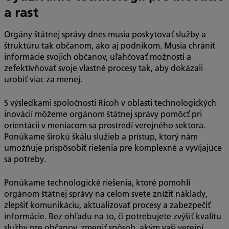
a rast
Orgány štátnej správy dnes musia poskytovať služby a
štruktúru tak občanom, ako aj podnikom. Musia chrániť
informácie svojich občanov, uľahčovať možnosti a
zefektívňovať svoje vlastné procesy tak, aby dokázali
urobiť viac za menej.
S výsledkami spoločnosti Ricoh v oblasti technologických
inovácií môžeme orgánom štátnej správy pomôcť pri
orientácii v meniacom sa prostredí verejného sektora.
Ponúkame širokú škálu služieb a prístup, ktorý nám
umožňuje prispôsobiť riešenia pre komplexné a vyvíjajúce
sa potreby.
Ponúkame technologické riešenia, ktoré pomohli
orgánom štátnej správy na celom svete znížiť náklady,
zlepšiť komunikáciu, aktualizovať procesy a zabezpečiť
informácie. Bez ohľadu na to, či potrebujete zvýšiť kvalitu
služby pre občanov, zmeniť spôsob, akým vaši verejní