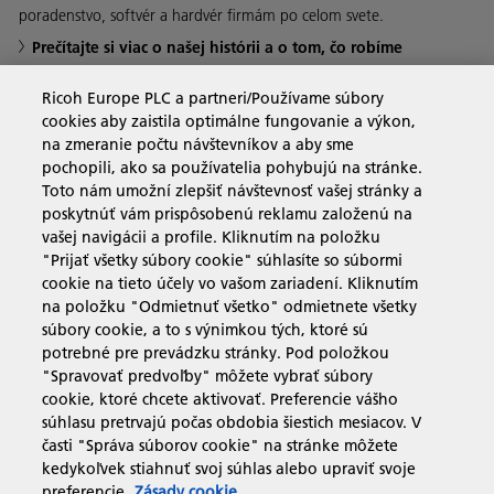
poradenstvo, softvér a hardvér firmám po celom svete.
Prečítajte si viac o našej histórii a o tom, čo robíme
Ricoh Europe PLC a partneri/Používame súbory
cookies aby zaistila optimálne fungovanie a výkon,
na zmeranie počtu návštevníkov a aby sme
Obchodné riešenia
pochopili, ako sa používatelia pohybujú na stránke.
Toto nám umožní zlepšiť návštevnosť vašej stránky a
poskytnúť vám prispôsobenú reklamu založenú na
Produkty a služby
vašej navigácii a profile. Kliknutím na položku
"Prijať všetky súbory cookie" súhlasíte so súbormi
cookie na tieto účely vo vašom zariadení. Kliknutím
Podpora a kontakt
na položku "Odmietnuť všetko" odmietnete všetky
súbory cookie, a to s výnimkou tých, ktoré sú
potrebné pre prevádzku stránky. Pod položkou
Zdroje
"Spravovať predvoľby" môžete vybrať súbory
cookie, ktoré chcete aktivovať. Preferencie vášho
súhlasu pretrvajú počas obdobia šiestich mesiacov. V
časti "Správa súborov cookie" na stránke môžete
sledujte nás
kedykoľvek stiahnuť svoj súhlas alebo upraviť svoje
preferencie.
Zásady cookie