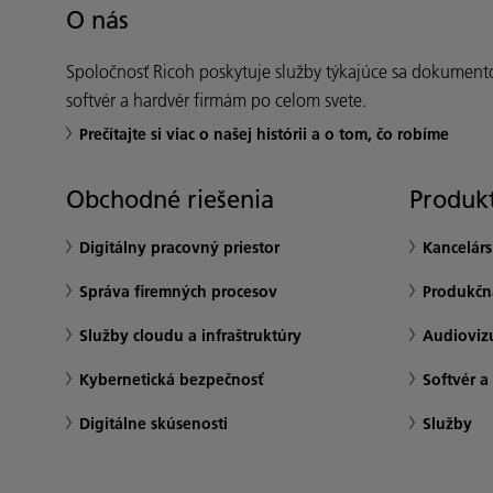
O nás
Spoločnosť Ricoh poskytuje služby týkajúce sa dokument
softvér a hardvér firmám po celom svete.
Prečítajte si viac o našej histórii a o tom, čo robíme
Obchodné riešenia
Produkt
Digitálny pracovný priestor
Kancelár
Správa firemných procesov
Produkčná
Služby cloudu a infraštruktúry
Audioviz
Kybernetická bezpečnosť
Softvér a
Digitálne skúsenosti
Služby