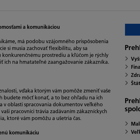
domosťami a komunikáciou
nikáme, má podobu vzájomného prispôsobenia
Preh
ie si musia zachovať flexibilitu, aby sa
u konkurenčnému prostrediu a kľúčom je rýchly
Vyš
iť ich na hmatateľné zaangažovanie zákazníka.
Fin
Zdr
Štát
znalosti, vďaka ktorým vám pomôže zmeniť vaše
h budete môcť konať, a to bez ohľadu na ich
Preh
ia v oblasti spracovania dokumentov veľkého
spol
ý vaši pracovníci trávia zadávaním zákazníckych
ia, ktoré vám pomôžu a ušetria čas.
Mal
Veľ
benú komunikáciu