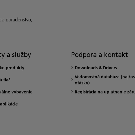
ov, poradenstvo,
y a služby
Podpora a kontakt
ske produkty
Downloads & Drivers
Vedomostná databáza (najčast
 tlač
otázky)
uálne vybavenie
Registrácia na uplatnenie zár
 aplikácie