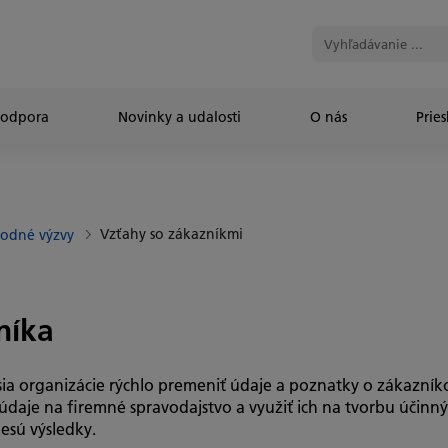
Podpora
Novinky a udalosti
O nás
Prie
Vzťahy so zákazníkmi
odné výzvy
níka
organizácie rýchlo premeniť údaje a poznatky o zákazníko
daje na firemné spravodajstvo a využiť ich na tvorbu účinný
esú výsledky.