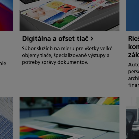
Digitálna a ofset tlač
Rie
kom
Súbor služieb na mieru pre všetky veľké
zák
objemy tlače, špecializované výstupy a
potreby správy dokumentov.
nie
Auto
pers
arch
fina