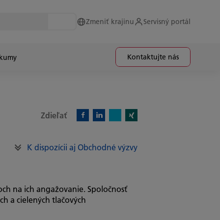
Zmeniť krajinu
Servisný portál
Kontaktujte nás
skumy
Zdieľať
X)
Facebook)
Linkedin)
Xing)
K dispozícii aj Obchodné výzvy
ch na ich angažovanie. Spoločnosť
ch a cielených tlačových