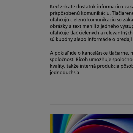
Keď získate dostatok informácií o zák
prispôsobenú komunikáciu. Tlačiarensk
uľahčujú cielenú komunikáciu so záka
obrázky a text menili z jedného výst
uľahčuje tlač cielených a relevantnýc
sú kupóny alebo informácie o predaji v
A pokiaľ ide o kancelárske tlačiarne,
spoločnosti Ricoh umožňuje spoločnos
kvality, takže interná produkcia pôso
jednoduchšia.