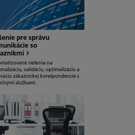
šenie pre správu
unikácie so
azníkmi
matizované riešenia na
onalizáciu, validáciu, optimalizáciu a
iváciu zákazníckej korešpondencie s
nčnými službami.