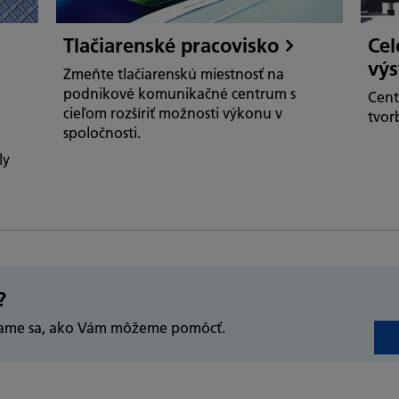
Tlačiarenské pracovisko
Cel
vý
Zmeňte tlačiarenskú miestnosť na
podnikové komunikačné centrum s
Cent
cieľom rozšíriť možnosti výkonu v
tvor
spoločnosti.
ly
?
ávame sa, ako Vám môžeme pomôcť.