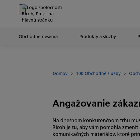
Go to banner
Go to content
Go to footer
Obchodné riešenia
Produkty a služby
Domov
100 Obchodné služby
Obch
Angažovanie zákaz
Na dnešnom konkurenčnom trhu musia 
Ricoh je tu, aby vám pomohla zmeniť ú
komunikačných materiálov, ktoré prin