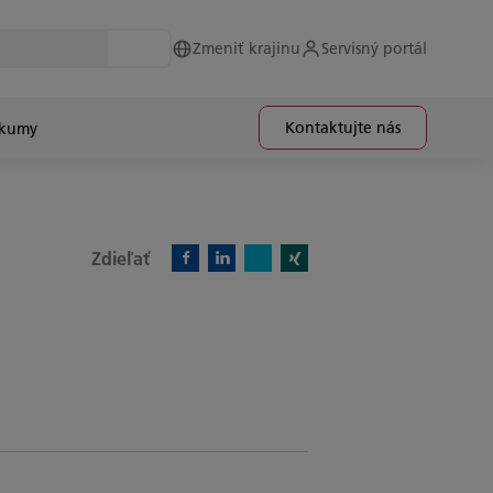
Zmeniť krajinu
Servisný portál
Kontaktujte nás
skumy
Zdieľať
X)
Facebook)
Linkedin)
Xing)