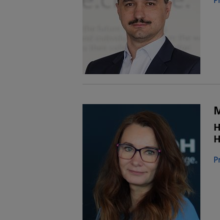
M
H
H
P