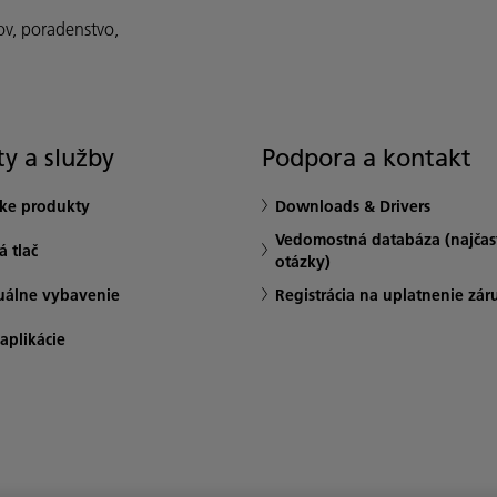
ov, poradenstvo,
y a služby
Podpora a kontakt
ske produkty
Downloads & Drivers
Vedomostná databáza (najčast
 tlač
otázky)
uálne vybavenie
Registrácia na uplatnenie zár
 aplikácie