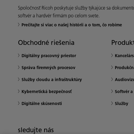
Spoločnosť Ricoh poskytuje služby týkajúce sa dokument
softvér a hardvér firmám po celom svete.
Prečítajte si viac o našej histórii a o tom, čo robíme
Obchodné riešenia
Produkt
Digitálny pracovný priestor
Kancelár
Správa firemných procesov
Produkčná
Služby cloudu a infraštruktúry
Audioviz
Kybernetická bezpečnosť
Softvér a
Digitálne skúsenosti
Služby
sledujte nás