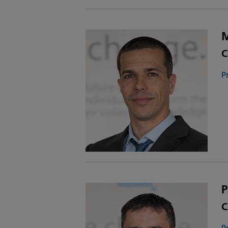
M
C
P
P
C
P