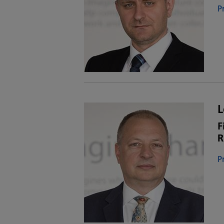
P
L
F
R
P