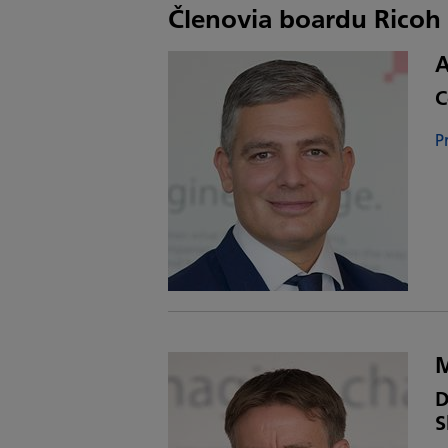
Členovia boardu Ricoh 
A
C
P
M
D
S