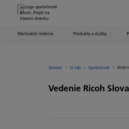
Go to banner
Go to content
Go to footer
Obchodné riešenia
Produkty a služby
Vedeni
Domov
O nás
Spoločnosť
Vedenie Ricoh Slova