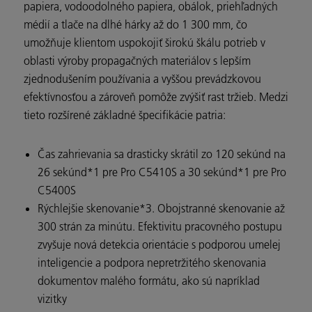
papiera, vodoodolného papiera, obálok, priehľadných
médií a tlače na dlhé hárky až do 1 300 mm, čo
umožňuje klientom uspokojiť širokú škálu potrieb v
oblasti výroby propagačných materiálov s lepším
zjednodušením používania a vyššou prevádzkovou
efektívnosťou a zároveň pomôže zvýšiť rast tržieb. Medzi
tieto rozšírené základné špecifikácie patria:
Čas zahrievania sa drasticky skrátil zo 120 sekúnd na
26 sekúnd*1 pre Pro C5410S a 30 sekúnd*1 pre Pro
C5400S
Rýchlejšie skenovanie*3. Obojstranné skenovanie až
300 strán za minútu. Efektivitu pracovného postupu
zvyšuje nová detekcia orientácie s podporou umelej
inteligencie a podpora nepretržitého skenovania
dokumentov malého formátu, ako sú napríklad
vizitky