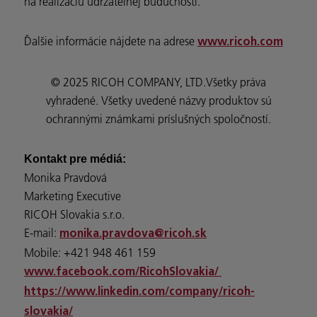
na realizáciu udržateľnej budúcnosti.
Ďalšie informácie nájdete na adrese
www.ricoh.com
© 2025 RICOH COMPANY, LTD.Všetky práva
vyhradené. Všetky uvedené názvy produktov sú
ochrannými známkami príslušných spoločností.
Kontakt pre médiá:
Monika Pravdová
Marketing Executive
RICOH Slovakia s.r.o.
E-mail:
monika.pravdova@ricoh.sk
Mobile: +421 948 461 159
www.facebook.com/RicohSlovakia/
https://www.linkedin.com/company/ricoh-
slovakia/