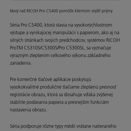
Nový rad RICOH Pro C5400 pomôže klientom zvýšiť príjmy
Séria Pro C5400, ktorá stavia na vysokorýchlostnom
výstupe a vynikajúcej manipulácii s papierom, ako aj na
silných stránkach svojich predchodcov, systémov RICOH
ProTM C5310S/C5300S/Pro C5300SL, sa vyznačuje
výrazným zlepšením celkového výkonu základného
zariadenia.
Pre komerčné tlačové aplikácie poskytujú
vysokokvalitné produkčné tlačiarne zlepšenú presnosť
registrácie obrazu, ktorá sa dosahuje vďaka zvýšenej
stabilite podávania papiera a presnejším funkciám
nastavenia obrazu.
Séria podporuje rôzne typy médií vrátane natieraného