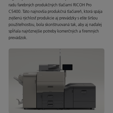
radu farebných produkčných tlačiarní RICOH Pro
C5400. Táto najnovšia produkčná tlačiareň, ktorá spája
zvýšenú rýchlosť produkcie aj prevádzky s ešte širšou
použiteľnosťou, bola skonštruovaná tak, aby aj naďalej
spĺňala najrôznejšie potreby komerčných a firemných
prevádzok.