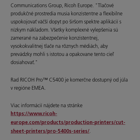
Communications Group, Ricoh Europe. "Tlačové
produkčné prostredia musia konzistentne a flexibilne
uspokojovať väčší dopyt po širšom spektre aplikácií s
nízkym nákladom. Všetky komplexné vylepšenia sú
zamerané na zabezpečenie konzistentnej,
vysokokvalitnej tlače na rôznych médiách, aby
prevádzky mohli s istotou a opakovane tento cieľ
dosiahovať."
Rad RICOH Pro™ C5400 je komerčne dostupný od júla
v regióne EMEA.
Viac informácií nájdete na stránke
https://www.ricoh-
europe.com/products/production-printers/cut-
.
sheet-printers/pro-5400s-series/