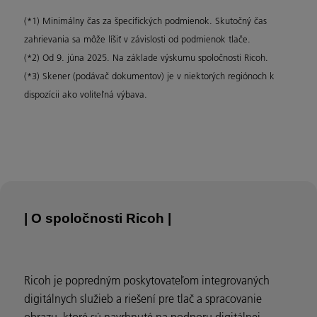
(*1) Minimálny čas za špecifických podmienok. Skutočný čas
zahrievania sa môže líšiť v závislosti od podmienok tlače.
(*2) Od 9. júna 2025. Na základe výskumu spoločnosti Ricoh.
(*3) Skener (podávač dokumentov) je v niektorých regiónoch k
dispozícii ako voliteľná výbava.
| O spoločnosti Ricoh |
Ricoh je popredným poskytovateľom integrovaných
digitálnych služieb a riešení pre tlač a spracovanie
obrazu, ktoré sú navrhnuté na podporu digitálnej