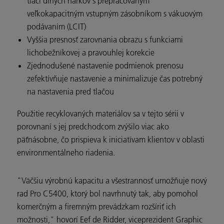
tlači dlhých hárkov s prepracovaným
veľkokapacitným vstupným zásobníkom s vákuovým
podávaním (LCIT)
Vyššia presnosť zarovnania obrazu s funkciami
lichobežníkovej a pravouhlej korekcie
Zjednodušené nastavenie podmienok prenosu
zefektívňuje nastavenie a minimalizuje čas potrebný
na nastavenia pred tlačou
Použitie recyklovaných materiálov sa v tejto sérii v
porovnaní s jej predchodcom zvýšilo viac ako
päťnásobne, čo prispieva k iniciatívam klientov v oblasti
environmentálneho riadenia.
"Väčšiu výrobnú kapacitu a všestrannosť umožňuje nový
rad Pro C5400, ktorý bol navrhnutý tak, aby pomohol
komerčným a firemným prevádzkam rozšíriť ich
možnosti," hovorí Eef de Ridder, viceprezident Graphic