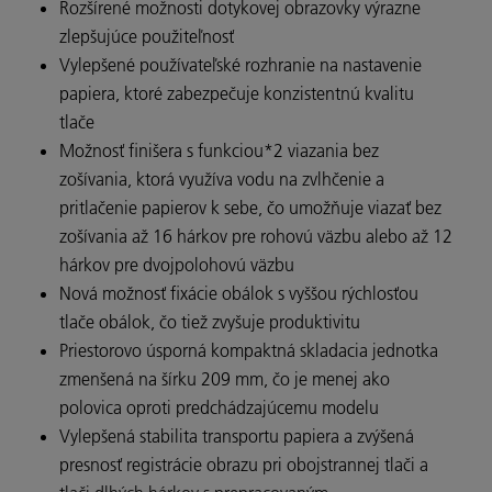
Rozšírené možnosti dotykovej obrazovky výrazne
zlepšujúce použiteľnosť
Vylepšené používateľské rozhranie na nastavenie
papiera, ktoré zabezpečuje konzistentnú kvalitu
tlače
Možnosť finišera s funkciou*2 viazania bez
zošívania, ktorá využíva vodu na zvlhčenie a
pritlačenie papierov k sebe, čo umožňuje viazať bez
zošívania až 16 hárkov pre rohovú väzbu alebo až 12
hárkov pre dvojpolohovú väzbu
Nová možnosť fixácie obálok s vyššou rýchlosťou
tlače obálok, čo tiež zvyšuje produktivitu
Priestorovo úsporná kompaktná skladacia jednotka
zmenšená na šírku 209 mm, čo je menej ako
polovica oproti predchádzajúcemu modelu
Vylepšená stabilita transportu papiera a zvýšená
presnosť registrácie obrazu pri obojstrannej tlači a