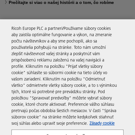
Prečítajte si viac o našej histórii a o tom, čo robíme
Ricoh Europe PLC a partneri/Používame súbory cookies
aby zaistila optimálne fungovanie a výkon, na zmeranie
Obchodné riešenia
počtu návštevníkov a aby sme pochopili, ako sa
používatelia pohybujú na stránke. Toto nám umožní
zlepšiť návštevnosť vašej stránky a poskytnúť vám
Produkty a služby
prispôsobenú reklamu založenú na vašej navigácii a
profile. Kliknutím na položku "Prijať všetky súbory
cookie" súhlasíte so súbormi cookie na tieto účely vo
Podpora a kontakt
vašom zariadení. Kliknutím na položku "Odmietnuť
všetko" odmietnete všetky súbory cookie, a to s výnimkou
tých, ktoré sú potrebné pre prevádzku stránky. Pod
Zdroje
položkou "Spravovať predvoľby" môžete vybrať súbory
cookie, ktoré chcete aktivovať. Preferencie vášho súhlasu
pretrvajú počas obdobia šiestich mesiacov. V časti "Správa
sledujte nás
súborov cookie" na stránke môžete kedykoľvek stiahnuť
svoj súhlas alebo upraviť svoje preferencie.
Zásady cookie