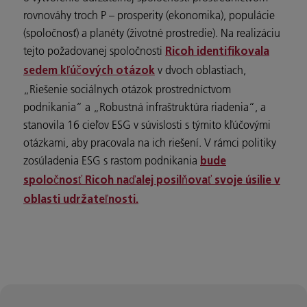
rovnováhy troch P – prosperity (ekonomika), populácie
(spoločnosť) a planéty (životné prostredie). Na realizáciu
tejto požadovanej spoločnosti
Ricoh identifikovala
v dvoch oblastiach,
sedem kľúčových otázok
„Riešenie sociálnych otázok prostredníctvom
podnikania“ a „Robustná infraštruktúra riadenia“, a
stanovila 16 cieľov ESG v súvislosti s týmito kľúčovými
otázkami, aby pracovala na ich riešení. V rámci politiky
zosúladenia ESG s rastom podnikania
bude
spoločnosť Ricoh naďalej posilňovať svoje úsilie v
oblasti udržateľnosti.