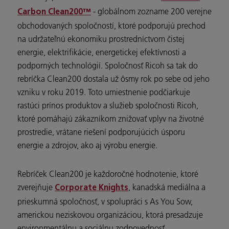
- globálnom zozname 200 verejne
Carbon Clean200™
obchodovaných spoločností, ktoré podporujú prechod
na udržateľnú ekonomiku prostredníctvom čistej
energie, elektrifikácie, energetickej efektívnosti a
podporných technológií. Spoločnosť Ricoh sa tak do
rebríčka Clean200 dostala už ôsmy rok po sebe od jeho
vzniku v roku 2019. Toto umiestnenie podčiarkuje
rastúci prínos produktov a služieb spoločnosti Ricoh,
ktoré pomáhajú zákazníkom znižovať vplyv na životné
prostredie, vrátane riešení podporujúcich úsporu
energie a zdrojov, ako aj výrobu energie.
Rebríček Clean200 je každoročné hodnotenie, ktoré
zverejňuje
, kanadská mediálna a
Corporate Knights
prieskumná spoločnosť, v spolupráci s As You Sow,
americkou neziskovou organizáciou, ktorá presadzuje
environmentálnu a sociálnu zodpovednosť