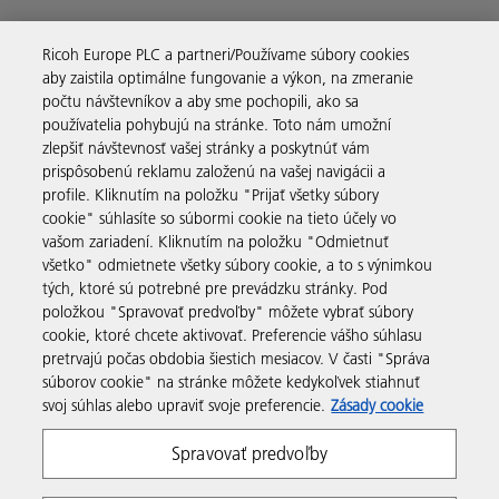
Ricoh Europe PLC a partneri/Používame súbory cookies
aby zaistila optimálne fungovanie a výkon, na zmeranie
Obchodné riešenia
počtu návštevníkov a aby sme pochopili, ako sa
používatelia pohybujú na stránke. Toto nám umožní
zlepšiť návštevnosť vašej stránky a poskytnúť vám
Produkty a služby
prispôsobenú reklamu založenú na vašej navigácii a
profile. Kliknutím na položku "Prijať všetky súbory
cookie" súhlasíte so súbormi cookie na tieto účely vo
Podpora a kontakt
vašom zariadení. Kliknutím na položku "Odmietnuť
všetko" odmietnete všetky súbory cookie, a to s výnimkou
tých, ktoré sú potrebné pre prevádzku stránky. Pod
Zdroje
položkou "Spravovať predvoľby" môžete vybrať súbory
cookie, ktoré chcete aktivovať. Preferencie vášho súhlasu
pretrvajú počas obdobia šiestich mesiacov. V časti "Správa
sledujte nás
súborov cookie" na stránke môžete kedykoľvek stiahnuť
svoj súhlas alebo upraviť svoje preferencie.
Zásady cookie
Spravovať predvoľby