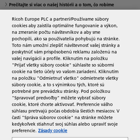
Prečítajte si viac o našej histórii a o tom, čo robíme
Ricoh Europe PLC a partneri/Používame súbory
cookies aby zaistila optimálne fungovanie a výkon,
na zmeranie počtu návštevníkov a aby sme
Obchodné riešenia
pochopili, ako sa používatelia pohybujú na stránke.
Toto nám umožní zlepšiť návštevnosť vašej stránky a
poskytnúť vám prispôsobenú reklamu založenú na
Produkty a služby
vašej navigácii a profile. Kliknutím na položku
"Prijať všetky súbory cookie" súhlasíte so súbormi
cookie na tieto účely vo vašom zariadení. Kliknutím
Podpora a kontakt
na položku "Odmietnuť všetko" odmietnete všetky
súbory cookie, a to s výnimkou tých, ktoré sú
potrebné pre prevádzku stránky. Pod položkou
Zdroje
"Spravovať predvoľby" môžete vybrať súbory
cookie, ktoré chcete aktivovať. Preferencie vášho
súhlasu pretrvajú počas obdobia šiestich mesiacov. V
časti "Správa súborov cookie" na stránke môžete
sledujte nás
kedykoľvek stiahnuť svoj súhlas alebo upraviť svoje
preferencie.
Zásady cookie