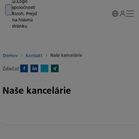
Go to banner
Go to content
Go to footer
Naše kancelárie
Domov
Kontakt
Zdieľať
X)
Facebook)
Linkedin)
Xing)
Naše kancelárie