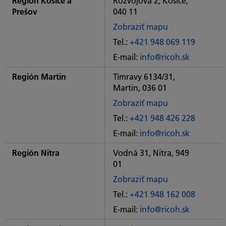
Región Košice a
Rozvojová 2, Košice,
Prešov
040 11
Zobraziť mapu
of
Tel.:
+421 948 069 119
Some
E-mail:
info@ricoh.sk
City
office
Región Martin
Timravy 6134/31,
Martin, 036 01
Zobraziť mapu
of
Tel.:
+421 948 426 228
Some
E-mail:
info@ricoh.sk
City
office
Región Nitra
Vodná 31, Nitra, 949
01
Zobraziť mapu
of
Tel.:
+421 948 162 008
Some
E-mail:
info@ricoh.sk
City
office