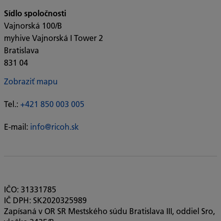
Sídlo spoločnosti
Vajnorská 100/B
myhive Vajnorská I Tower 2
Bratislava
831 04
Zobraziť mapu
Tel.:
+421 850 003 005
E-mail:
info@ricoh.sk
IČO: 31331785
IČ DPH: SK2020325989
Zapísaná v OR SR Mestského súdu Bratislava III, oddiel Sro,