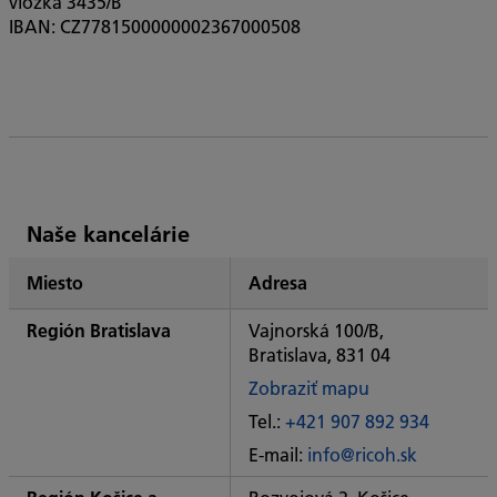
vložka 3435/B
IBAN: CZ7781500000002367000508
Zoznam
Naše kancelárie
pobočiek
Miesto
Adresa
Ricoh
Región Bratislava
Vajnorská 100/B,
Bratislava, 831 04
Zobraziť mapu
of
Tel.:
+421 907 892 934
Some
E-mail:
info@ricoh.sk
City
office