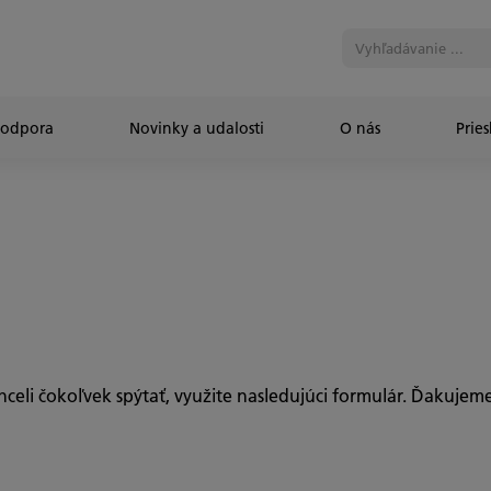
Podpora
Novinky a udalosti
O nás
Prie
chceli čokoľvek spýtať, využite nasledujúci formulár. Ďakujeme