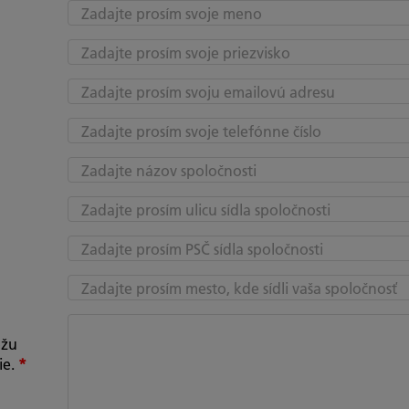
ôžu
ie.
*