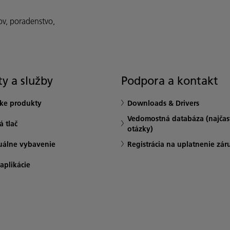
ov, poradenstvo,
y a služby
Podpora a kontakt
ske produkty
Downloads & Drivers
Vedomostná databáza (najčast
 tlač
otázky)
uálne vybavenie
Registrácia na uplatnenie zár
 aplikácie