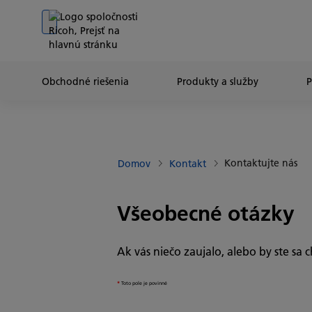
Go to banner
Go to content
Go to footer
Obchodné riešenia
Produkty a služby
Kontaktujte nás
Domov
Kontakt
Všeobecné otázky
Ak vás niečo zaujalo, alebo by ste sa 
*
Toto pole je povinné