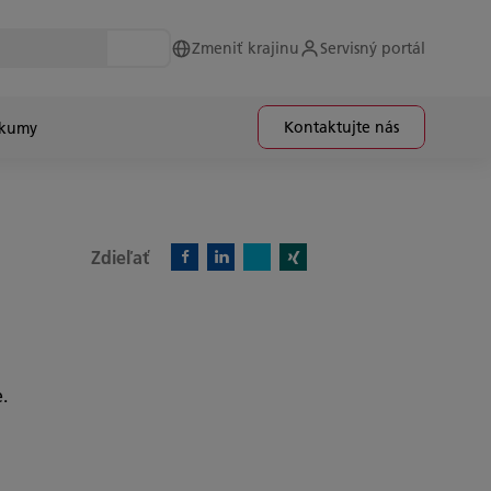
Zmeniť krajinu
Servisný portál
Kontaktujte nás
skumy
Zdieľať
X)
Facebook)
Linkedin)
Xing)
.