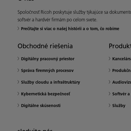
Spoločnosť Ricoh poskytuje služby týkajúce sa dokument
softvér a hardvér firmám po celom svete.
Prečítajte si viac o našej histórii a o tom, čo robíme
Obchodné riešenia
Produkt
Digitálny pracovný priestor
Kancelár
Správa firemných procesov
Produkčná
Služby cloudu a infraštruktúry
Audioviz
Kybernetická bezpečnosť
Softvér a
Digitálne skúsenosti
Služby