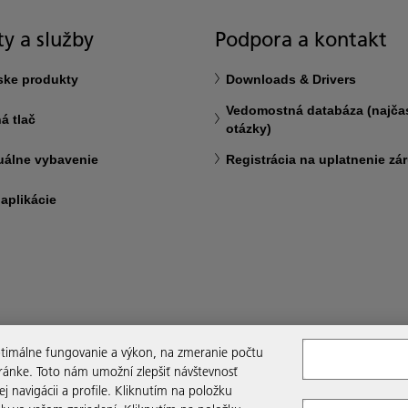
y a služby
Podpora a kontakt
ske produkty
Downloads & Drivers
Vedomostná databáza (najčas
á tlač
otázky)
uálne vybavenie
Registrácia na uplatnenie zá
 aplikácie
optimálne fungovanie a výkon, na zmeranie počtu
tránke. Toto nám umožní zlepšiť návštevnosť
 navigácii a profile. Kliknutím na položku