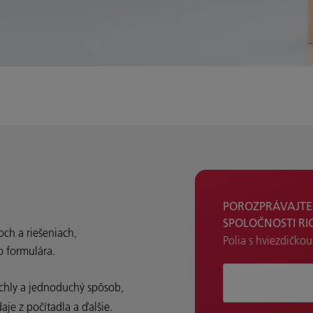
POROZPRÁVAJTE 
SPOLOČNOSTI RI
och a riešeniach,
Polia s hviezdičkou
o formulára.
Ako pomôžeme
ýchly a jednoduchý spôsob,
aje z počítadla a ďalšie.