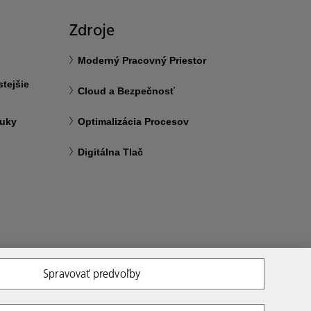
Zdroje
Moderný Pracovný Priestor
tejšie
Cloud a Bezpečnosť
ruky
Optimalizácia Procesov
Digitálna Tlač
Spravovať predvoľby