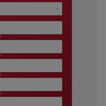
 dozvedeli?
né
né
né
né