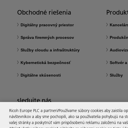
Obchodné riešenia
Produkt
Digitálny pracovný priestor
Kancelár
Správa firemných procesov
Produkčn
Služby cloudu a infraštruktúry
Audioviz
Kybernetická bezpečnosť
Softvér a
Digitálne skúsenosti
Služby
sledujte nás
Ricoh Europe PLC a partneri/Používame súbory cookies aby zaistila 
návštevníkov a aby sme pochopili, ako sa používatelia pohybujú na s
vašej stránky a poskytnúť vám prispôsobenú reklamu založenú na vašej