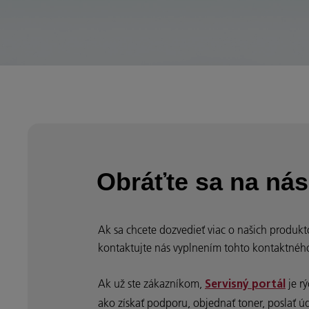
Obráťte sa na nás
Ak sa chcete dozvedieť viac o našich produkt
kontaktujte nás vyplnením tohto kontaktnéh
Ak už ste zákazníkom,
je r
Servisný portál
ako získať podporu, objednať toner, poslať úd