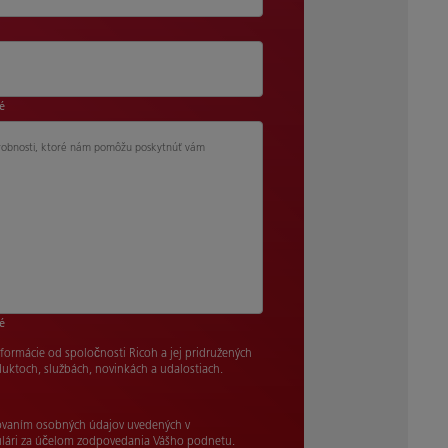
né
drobnosti, ktoré nám pomôžu poskytnúť vám
né
ormácie od spoločnosti Ricoh a jej pridružených
uktoch, službách, novinkách a udalostiach.
ovaním osobných údajov uvedených v
lári za účelom zodpovedania Vášho podnetu.