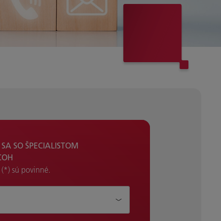
SA SO ŠPECIALISTOM
COH
 (*) sú povinné.
?