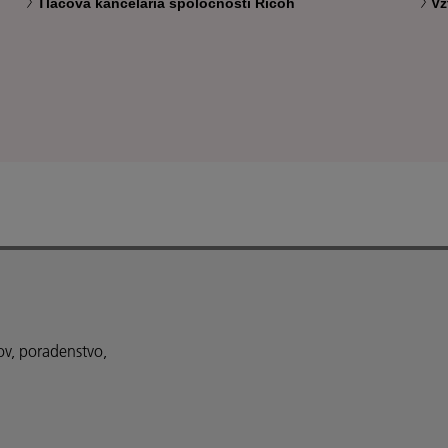
Tlačová kancelária spoločnosti Ricoh
Vz
ov, poradenstvo,