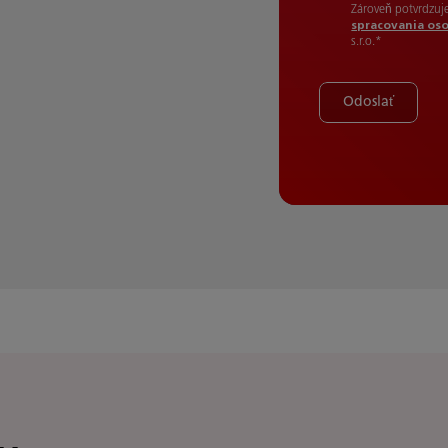
Zároveň potvrdzuj
spracovania os
s.r.o.
*
Odoslať