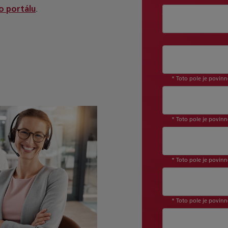
.
o portálu
Ako ste sa o nás
* Toto pole je povin
* Toto pole je povin
* Toto pole je povin
* Toto pole je povin