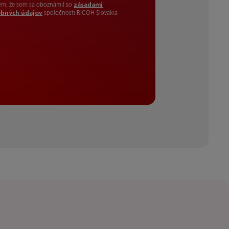
em, že som sa oboznámil so
zásadami
obných údajov
spoločnosti RICOH Slovakia