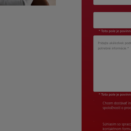
* Toto pole je povin
Pridajte akékoľvek po
potrebné informácie.
*
* Toto pole je povin
Chcem dostávať inf
spoločností o prod
Súhlasím so sprac
kontaktnom formu