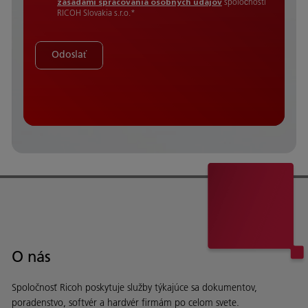
zásadami spracovania osobných údajov
spoločnosti
RICOH Slovakia s.r.o.*
Odoslať
O nás
Spoločnosť Ricoh poskytuje služby týkajúce sa dokumentov,
poradenstvo, softvér a hardvér firmám po celom svete.