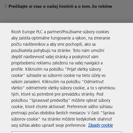
Prečítajte si viac o našej histórii a o tom, čo robíme
Ricoh Europe PLC a partneri/Používame súbory cookies
aby zaistila optimálne fungovanie a výkon, na zmeranie
Obchodné riešenia
počtu návštevníkov a aby sme pochopili, ako sa
používatelia pohybujú na stránke. Toto nám umožní
zlepšiť návštevnosť vašej stránky a poskytnúť vám
Produkty a služby
prispôsobenú reklamu založenú na vašej navigácii a
profile. Kliknutím na položku "Prijať všetky súbory
cookie" súhlasíte so súbormi cookie na tieto účely vo
Podpora a kontakt
vašom zariadení. Kliknutím na položku "Odmietnuť
všetko" odmietnete všetky súbory cookie, a to s výnimkou
tých, ktoré sú potrebné pre prevádzku stránky. Pod
Zdroje
položkou "Spravovať predvoľby" môžete vybrať súbory
cookie, ktoré chcete aktivovať. Preferencie vášho súhlasu
pretrvajú počas obdobia šiestich mesiacov. V časti "Správa
sledujte nás
súborov cookie" na stránke môžete kedykoľvek stiahnuť
svoj súhlas alebo upraviť svoje preferencie.
Zásady cookie