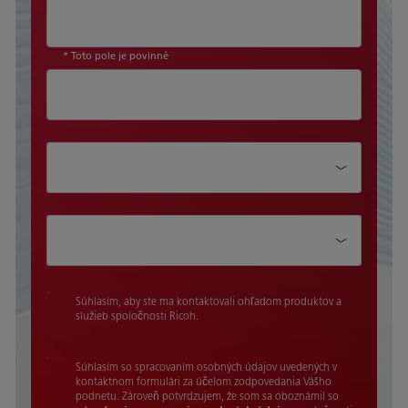
* Toto pole je povinné
Oddelenie
Pracovná pozícia
Súhlasím, aby ste ma kontaktovali ohľadom produktov a
služieb spoločnosti Ricoh.
Súhlasím so spracovaním osobných údajov uvedených v
kontaktnom formulári za účelom zodpovedania Vášho
podnetu. Zároveň potvrdzujem, že som sa oboznámil so