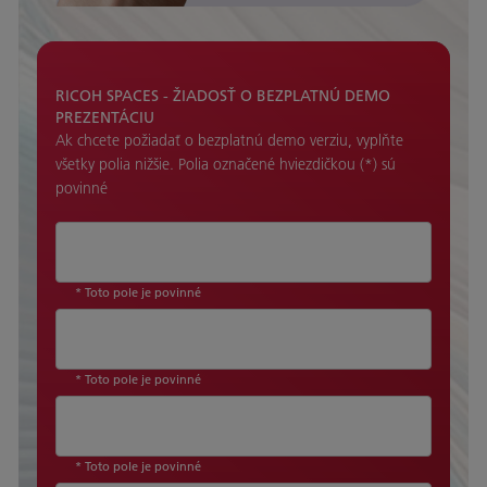
RICOH SPACES - ŽIADOSŤ O BEZPLATNÚ DEMO
PREZENTÁCIU
Ak chcete požiadať o bezplatnú demo verziu, vyplňte
všetky polia nižšie. Polia označené hviezdičkou (*) sú
povinné
* Toto pole je povinné
* Toto pole je povinné
* Toto pole je povinné